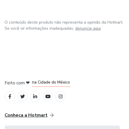
✔ Como fazer a declaração anual
O conteúdo deste produto não representa a opinião da Hotmart.
✔ Como regularizar um MEI atrasado
Se você vir informações inadequadas,
denuncie aqui
✔ Como organizar as finanças da empresa
✔ Como usar o MEI para crescer profissionalmente
BÔNUS EXCLUSIVOS
em Bogotá
em Amsterdam
em Madrid
Além do eBook, você também recebe:
na Cidade do México
Feito com
❤
em Belo Horizonte
📋 Checklist completo para abrir seu MEI
📊 Planilha de controle financeiro pronta
Conheça a Hotmart
📄 Modelo de emissão de nota fiscal