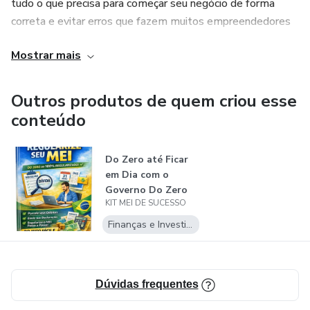
tudo o que precisa para começar seu negócio de forma
correta e evitar erros que fazem muitos empreendedores
perderem dinheiro ou terem problemas com o governo.
Mostrar mais
Este material foi desenvolvido com linguagem simples,
para que qualquer pessoa consiga entender e aplicar.
Outros produtos de quem criou esse
conteúdo
O que você vai aprender
Do Zero até Ficar
✔ O que é MEI e quem pode abrir
em Dia com o
Governo Do Zero
✔ Como abrir um MEI passo a passo
KIT MEI DE SUCESSO
até Ficar em...
Finanças e Investimentos
✔ Quais atividades podem ser MEI
✔ Como emitir nota fiscal
Dúvidas frequentes
✔ Como pagar a guia mensal (DAS)