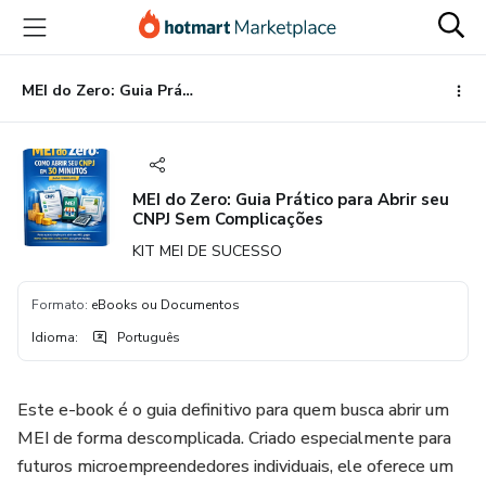
Ir
Ir
Ir
para
para
para
o
o
o
conteúdo
pagamento
rodapé
MEI do Zero: Guia Prático para Abrir seu CNPJ Sem Complicações
principal
MEI do Zero: Guia Prático para Abrir seu
CNPJ Sem Complicações
KIT MEI DE SUCESSO
Formato
:
eBooks ou Documentos
Idioma
:
Português
Este e-book é o guia definitivo para quem busca abrir um
MEI de forma descomplicada. Criado especialmente para
futuros microempreendedores individuais, ele oferece um