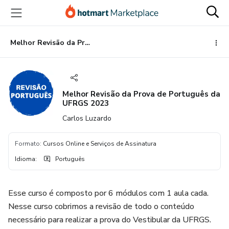
Ir
Ir
Ir
para
para
para
o
o
o
conteúdo
pagamento
rodapé
Melhor Revisão da Prova de Português da UFRGS 2023
principal
Melhor Revisão da Prova de Português da
UFRGS 2023
Carlos Luzardo
Formato
:
Cursos Online e Serviços de Assinatura
Idioma
:
Português
Esse curso é composto por 6 módulos com 1 aula cada.
Nesse curso cobrimos a revisão de todo o conteúdo
necessário para realizar a prova do Vestibular da UFRGS.