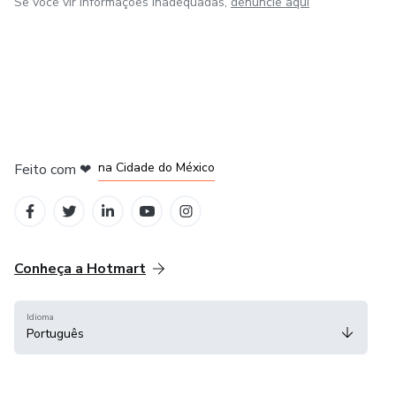
Se você vir informações inadequadas,
denuncie aqui
em Bogotá
em Amsterdam
em Madrid
na Cidade do México
Feito com
❤
em Belo Horizonte
Conheça a Hotmart
Idioma
Português