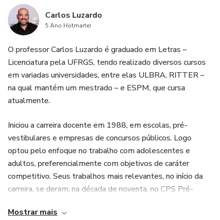
Carlos Luzardo
5 Ano Hotmarter
O professor Carlos Luzardo é graduado em Letras –
Licenciatura pela UFRGS, tendo realizado diversos cursos
em variadas universidades, entre elas ULBRA, RITTER –
na qual mantém um mestrado – e ESPM, que cursa
atualmente.
Iniciou a carreira docente em 1988, em escolas, pré-
vestibulares e empresas de concursos públicos. Logo
optou pelo enfoque no trabalho com adolescentes e
adultos, preferencialmente com objetivos de caráter
competitivo. Seus trabalhos mais relevantes, no início da
carreira, se deram, na década de noventa, no CPS Pré-
Vestibular e Concursos, Centro Cultural (concursos), Mauá
Mostrar mais
Pré-Vestibular e Mutirão Pré-Vestibular (Caxias).