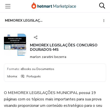
Ir
Ir
Ir
para
para
para
o
o
o
conteúdo
pagamento
rodapé
MEMOREX LEGISLAÇÕES CONCURSO DOURADOS-MS
principal
MEMOREX LEGISLAÇÕES CONCURSO
DOURADOS-MS
marlon zaratini bezerra
Formato
:
eBooks ou Documentos
Idioma
:
Português
O MEMOREX LEGISLAÇÕES MUNICIPAL possui 19
páginas com os tópicos mais importantes para sua prova
visando proporcionar um conteúdo estratégico para o seu