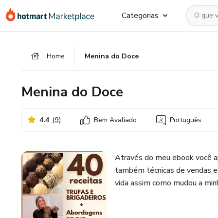
Ir
Ir
Ir
Categorias
para
para
para
o
o
o
conteúdo
pagamento
rodapé
Home
Menina do Doce
principal
Menina do Doce
4.4
(
9
)
Bem Avaliado
Português
Através do meu ebook você ap
também técnicas de vendas e
vida assim como mudou a min