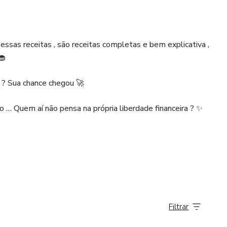
ssas receitas , são receitas completas e bem explicativa ,
🧁
 ? Sua chance chegou 🚀
 … Quem aí não pensa na própria liberdade financeira ? ✨
ntes , todos os detalhes aplicados aqui , são para que você
 on-line , desde o seu primeiro contato com o cliente 👩‍🍳
Filtrar