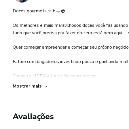
Doces gourmets ✨👩‍🍳🧁
Os melhores e mais maravilhosos doces você faz usando e
tudo que você precisa pra fazer do zero está bem aqui … 
Quer começar empreender e começar seu próprio negócio
Fature com brigadeiros investindo pouco e ganhando muito
Chegou a HORAAAA de fazer acontecer
Mostrar mais
Aqui aplicamos técnicas de vendas e abordagens pra inicia
consiga ter sucesso nas vendas externas ou até mesmo nas
Avaliações