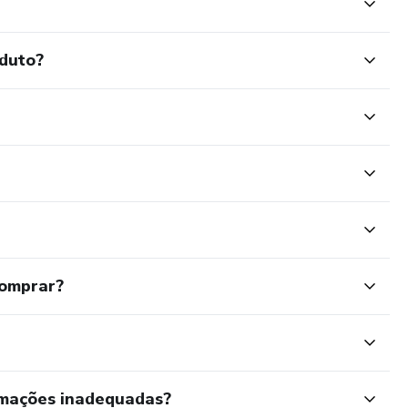
oduto?
comprar?
rmações inadequadas?