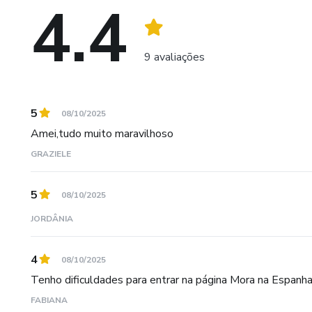
4.4
9 avaliações
5
08/10/2025
Amei,tudo muito maravilhoso
GRAZIELE
5
08/10/2025
JORDÂNIA
4
08/10/2025
Tenho dificuldades para entrar na página Mora na Espanh
FABIANA