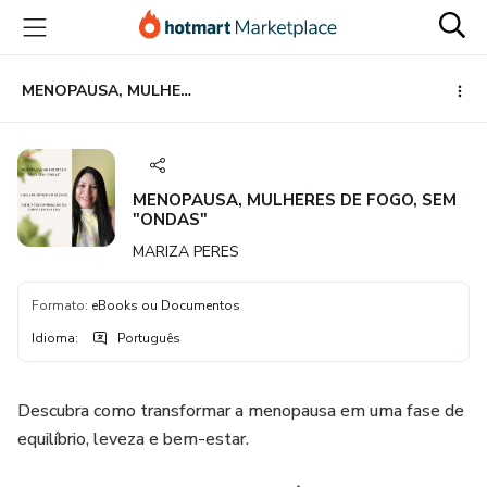
Ir
Ir
Ir
para
para
para
o
o
o
conteúdo
pagamento
rodapé
MENOPAUSA, MULHERES DE FOGO, SEM "ONDAS"
principal
MENOPAUSA, MULHERES DE FOGO, SEM
"ONDAS"
MARIZA PERES
Formato
:
eBooks ou Documentos
Idioma
:
Português
Descubra como transformar a menopausa em uma fase de
equilíbrio, leveza e bem-estar.