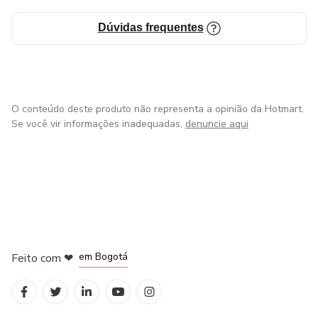
Dúvidas frequentes
O conteúdo deste produto não representa a opinião da Hotmart.
Se você vir informações inadequadas,
denuncie aqui
em Amsterdam
em Madrid
em Bogotá
Feito com
❤
em Belo Horizonte
na Cidade do México