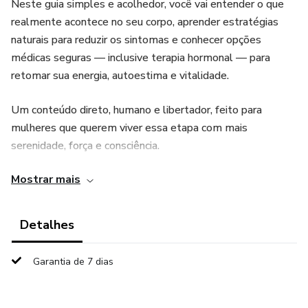
Neste guia simples e acolhedor, você vai entender o que
realmente acontece no seu corpo, aprender estratégias
naturais para reduzir os sintomas e conhecer opções
médicas seguras — inclusive terapia hormonal — para
retomar sua energia, autoestima e vitalidade.
Um conteúdo direto, humano e libertador, feito para
mulheres que querem viver essa etapa com mais
serenidade, força e consciência.
Mostrar mais
A menopausa não precisa ser um peso. Ela pode ser o seu
recomeço.
Detalhes
Garantia de 7 dias