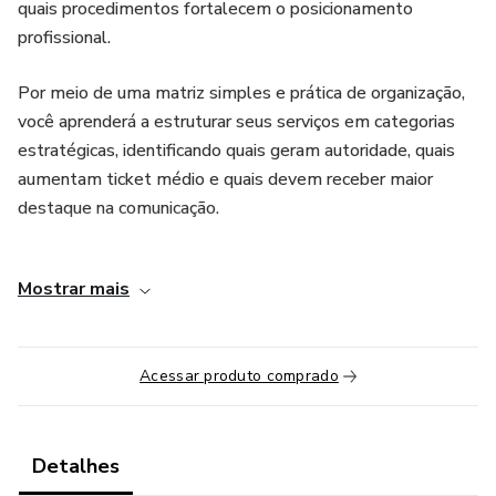
quais procedimentos fortalecem o posicionamento
profissional.
Por meio de uma matriz simples e prática de organização,
você aprenderá a estruturar seus serviços em categorias
estratégicas, identificando quais geram autoridade, quais
aumentam ticket médio e quais devem receber maior
destaque na comunicação.
A proposta é transformar um portfólio desorganizado em
Mostrar mais
uma estrutura mais clara, inteligente e alinhada aos
objetivos do consultório, facilitando a comunicação com os
pacientes e fortalecendo a percepção de valor do seu
Acessar produto comprado
trabalho.
Ideal para profissionais que desejam crescer de forma mais
estratégica, organizada e sustentável.
Detalhes