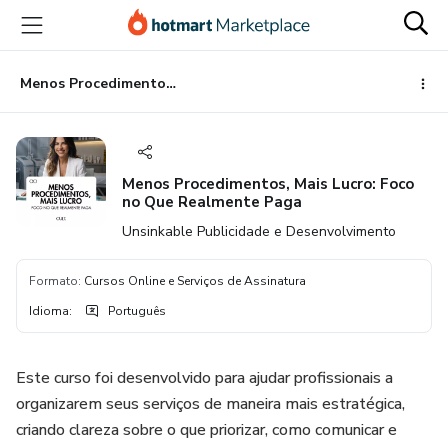
Ir
Ir
Ir
para
para
para
o
o
o
conteúdo
pagamento
rodapé
Menos Procedimentos, Mais Lucro: Foco no Que Realmente Paga
principal
Menos Procedimentos, Mais Lucro: Foco
no Que Realmente Paga
Unsinkable Publicidade e Desenvolvimento
Formato
:
Cursos Online e Serviços de Assinatura
Idioma
:
Português
Este curso foi desenvolvido para ajudar profissionais a
organizarem seus serviços de maneira mais estratégica,
criando clareza sobre o que priorizar, como comunicar e