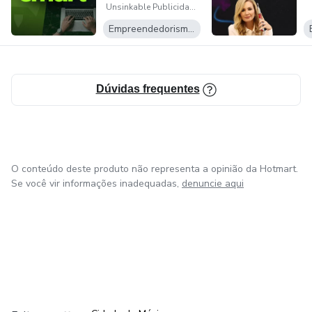
Unsinkable Publicidade e Desenvolvimento
Empreendedorismo Digital
Dúvidas frequentes
O conteúdo deste produto não representa a opinião da Hotmart.
Se você vir informações inadequadas,
denuncie aqui
em Bogotá
em Amsterdam
em Madrid