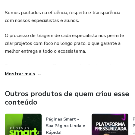
Somos pautados na eficiência, respeito e transparência
com nossos especialistas e alunos.
O processo de triagem de cada especialista nos permite
criar projetos com foco no longo prazo, o que garante a
melhor entrega a todo o ecossistema.
Para agendar uma reunião com um dos Gestores de
Mostrar mais
Especialistas ou Gestores de Afiliados, envie e-mail para
ajuda@unsinkable.com.br
Outros produtos de quem criou esse
conteúdo
Páginas Smart -
P
Sua Página Linda e
P
Rápida!