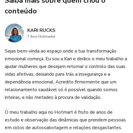
Saiba mais sobre quem criou o
​Praticidade: Basta escolher a mensagem que mais combina
com o seu estilo e o seu "alvo".
conteúdo
​Visual Provocante: Figuras que complementam o texto e
criam uma experiência visual irresistível.
KARI RUCKS
7 Ano Hotmarter
​Pare de mandar as mesmas mensagens de sempre.
Sejas bem-vinda ao espaço onde a tua transformação
Surpreenda, provoque e assuma o controle do jogo. A
emocional começa. Eu sou a Kari e dedico o meu trabalho a
escolha é sua, o prazer é de vocês.
ajudar mulheres que desejam retomar o controlo das suas
vidas afetivas, deixando para trás a insegurança e a
dependência emocional. Acredito firmemente que um
relacionamento saudável só é possível quando somos
inteiras, e não metades à procura de validação.
​O meu trabalho aqui no Hotmart é fruto de anos de
estudo e observação das dinâmicas que prendem pessoas
em ciclos de autossabotagem e relações desgastantes.