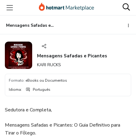
Ir
Ir
Ir
para
para
para
o
o
o
conteúdo
pagamento
rodapé
Mensagens Safadas e Picantes
principal
Mensagens Safadas e Picantes
KARI RUCKS
Formato
:
eBooks ou Documentos
Idioma
:
Português
Sedutora e Completa,
​Mensagens Safadas e Picantes: O Guia Definitivo para
Tirar o Fôlego.