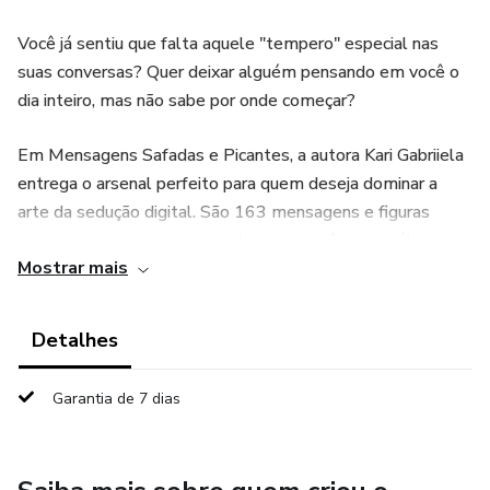
Você já sentiu que falta aquele "tempero" especial nas
suas conversas? Quer deixar alguém pensando em você o
dia inteiro, mas não sabe por onde começar?
​Em Mensagens Safadas e Picantes, a autora Kari Gabriiela
entrega o arsenal perfeito para quem deseja dominar a
arte da sedução digital. São 163 mensagens e figuras
estrategicamente selecionadas para você sair do óbvio e
Mostrar mais
incendiar qualquer chat.
​O que você vai encontrar:
Detalhes
​Do Leve ao Picante: Frases que começam com um charme
Garantia de 7 dias
sutil até aquelas que não deixam dúvidas sobre o que você
quer.