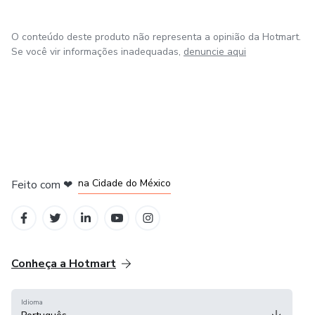
O conteúdo deste produto não representa a opinião da Hotmart.
Se você vir informações inadequadas,
denuncie aqui
em Bogotá
em Amsterdam
em Madrid
na Cidade do México
Feito com
❤
em Belo Horizonte
Conheça a Hotmart
Idioma