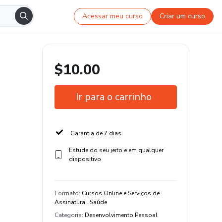
Acessar meu curso
Criar um curso
$10.00
Ir para o carrinho
Garantia de 7 dias
Estude do seu jeito e em qualquer
dispositivo
Formato
:
Cursos Online e Serviços de
Assinatura . Saúde
Categoria
:
Desenvolvimento Pessoal