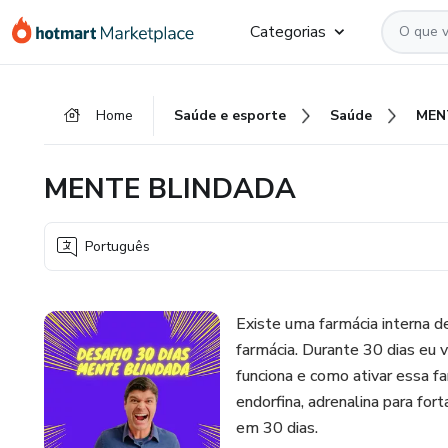
Ir
Ir
Ir
Categorias
para
para
para
o
o
o
conteúdo
pagamento
rodapé
Home
Saúde e esporte
Saúde
MEN
principal
MENTE BLINDADA
Português
Existe uma farmácia interna d
farmácia. Durante 30 dias eu 
funciona e como ativar essa f
endorfina, adrenalina para fo
em 30 dias.