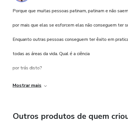
Porque que muitas pessoas patinam, patinam e não saem
por mais que elas se esforcem elas não conseguem ter s
Enquanto outras pessoas conseguem ter êxito em prati
todas as áreas da vida. Qual é a ciência
por trás disto?
Meu nome é Carlos Kalamar e por mais de 14 anos fui ge
Mostrar mais
sou analista comportamental e coach. Atualmente também
Nem sempre foi assim, por anos fiquei procurando meu ve
Outros produtos de quem crio
carreira eu não me sentia feliz, então comecei uma jorn
cursos, assisti inúmeras e palestras e vídeos e encontrei