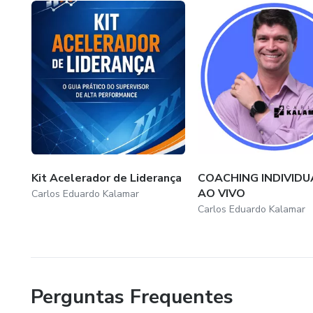
passarem pelo que passei, quero mostrar que sempre um 
logo após me preparar e ficar mais forte emocionalmente
reconstruí-la, meses depois perdi meu irmão que tinha a
resignificar a vida dele e hoje lembro com alegria do m
irmão, meu relacionamento de 18 anos acabou, levei um 
estou em outro relacionamento, um relacionamento espetac
com alegria, tudo isto porque trabalhei minha musculatur
feliz e cheia de realizações, quero te mostrar que o pod
você quem precisa tomar a decisão de abrir a porta.
Kit Acelerador de Liderança
COACHING INDIVIDU
AO VIVO
Carlos Eduardo Kalamar
Carlos Eduardo Kalamar
Perguntas Frequentes