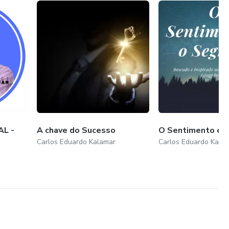
lado bom de tudo o que nos acontece, Nada é por acaso,
 tive minha casa destruída por um temporal, consegui
penas 35 anos de idade, sofri o luto mas sempre procurando
eu irmão amado, e para completar, 1 mês após perder meu
fora. E mesmo com tudo isto, hoje sou uma pessoa melhor,
ular, a casa foi reconstruída, e consigo lembrar do meu irão
a emocional e é isso que eu quero pra você. Uma vida plena,
er está em você, meu papel é te mostrar a chave, porém é
AL -
A chave do Sucesso
O Sentimento é 
Carlos Eduardo Kalamar
Carlos Eduardo Kala