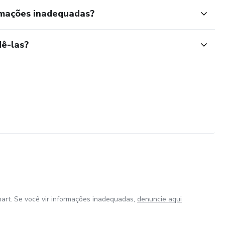
rmações inadequadas?
ê-las?
art. Se você vir informações inadequadas,
denuncie aqui