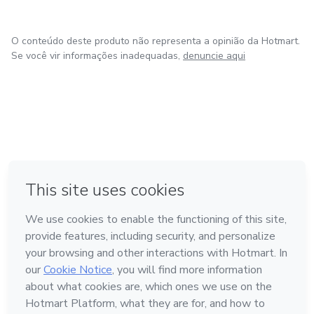
O conteúdo deste produto não representa a opinião da Hotmart.
Se você vir informações inadequadas,
denuncie aqui
em Amsterdam
em Madrid
em Bogotá
Feito com
❤
em Belo Horizonte
na Cidade do México
Conheça a Hotmart
Idioma