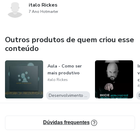
italo Rickes
7 Ano Hotmarter
Outros produtos de quem criou esse
conteúdo
Aula - Como ser
I
mais produtivo
v
c
italo Rickes
i
a
Desenvolvimento Pessoal
Dúvidas frequentes