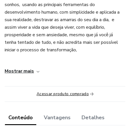
sonhos, usando as principais ferramentas do
desenvolvimento humano, com simplicidade e aplicada a
sua realidade, destravar as amarras do seu dia a dia, e
assim viver a vida que deseja viver, com equilíbrio,
prosperidade e sem ansiedade, mesmo que já você já
tenha tentado de tudo, e não acredita mais ser possível
iniciar o processo de transformação,
Doze Semanas divididas em 4 Pilares.
Mostrar mais
-Liderança e Gestão Pessoal/Profissional,
-Liberdade Emocional,
Acessar produto comprado
-Produtividade/Business,
Conteúdo
Vantagens
Detalhes
-Equilíbrio e Harmonia nas seis áreas da vida.