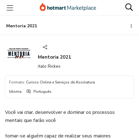
Ir
Ir
Ir
para
para
para
o
o
o
conteúdo
pagamento
rodapé
Mentoria 2021
principal
Mentoria 2021
italo Rickes
Formato
:
Cursos Online e Serviços de Assinatura
Idioma
:
Português
Você vai criar, desenvolver e dominar os processos
mentais que farão você
tornar-se alguém capaz de realizar seus maiores