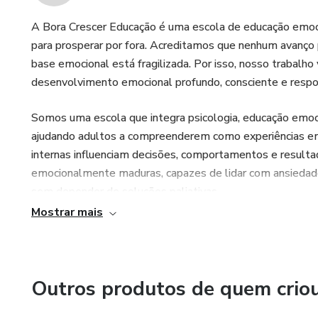
A Bora Crescer Educação é uma escola de educação emoci
para prosperar por fora. Acreditamos que nenhum avanço pr
base emocional está fragilizada. Por isso, nosso trabalho 
desenvolvimento emocional profundo, consciente e respo
Somos uma escola que integra psicologia, educação emo
ajudando adultos a compreenderem como experiências emo
internas influenciam decisões, comportamentos e resulta
emocionalmente maduras, capazes de lidar com ansiedade
sem depender de soluções paliativas.
Mostrar mais
Na Bora Crescer Educação, crescimento não é apenas perf
Desenvolvemos treinamentos, cursos, imersões e formaç
amadurecimento emocional, fortalecimento da identidade 
Outros produtos de quem crio
Acreditamos que quando a emoção é educada, a vida flui. 