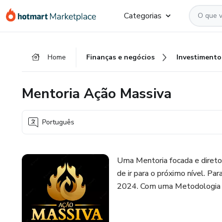
Ir
Ir
Ir
Categorias
para
para
para
o
o
o
conteúdo
pagamento
rodapé
Home
Finanças e negócios
Investimento
principal
Mentoria Ação Massiva
Português
Uma Mentoria focada e direto
de ir para o próximo nível. Pa
2024. Com uma Metodologia gr