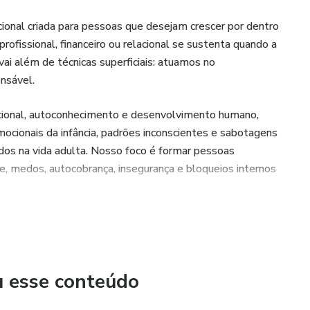
onal criada para pessoas que desejam crescer por dentro
ofissional, financeiro ou relacional se sustenta quando a
vai além de técnicas superficiais: atuamos no
nsável.
cional, autoconhecimento e desenvolvimento humano,
cionais da infância, padrões inconscientes e sabotagens
dos na vida adulta. Nosso foco é formar pessoas
, medos, autocobrança, insegurança e bloqueios internos
ormance — é equilíbrio, clareza e autonomia emocional.
ões que conduzem o aluno a um processo real de
e alinhamento entre valores, escolhas e ações.
u esse conteúdo
Crescer deixa de ser sofrimento e passa a ser consequência.