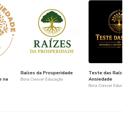
caminho sólido, humano e transformador para quem está
Raízes da Prosperidade
Teste das Raízes
e na
Ansiedade
Bora Crescer Educação
Bora Crescer Educaç