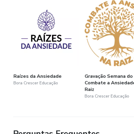
Aqui, você não encontra promessas milagrosas, mas um 
disposto a assumir o protagonismo da própria história.
Raízes da Ansiedade
Gravação Semana do
Combate a Ansiedad
Bora Crescer Educação
Raiz
Bora Crescer Educação
Perguntas Frequentes