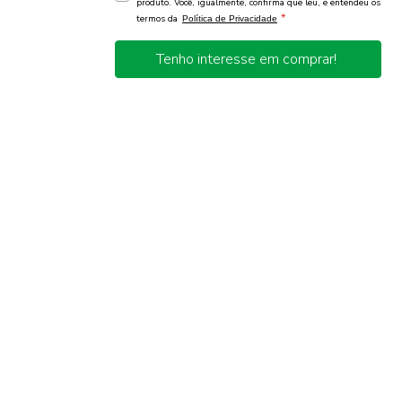
produto. Você, igualmente, confirma que leu, e entendeu os
*
termos da
Política de Privacidade
Tenho interesse em comprar!