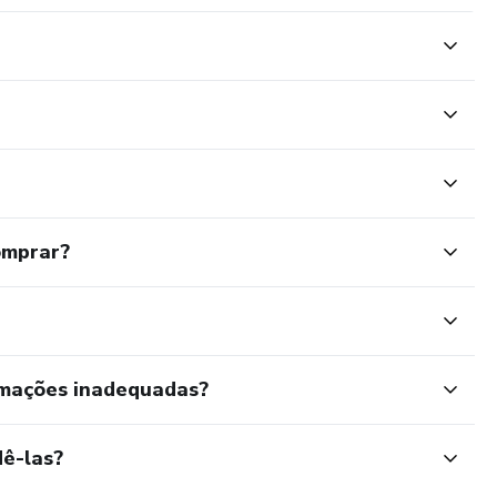
omprar?
rmações inadequadas?
ê-las?