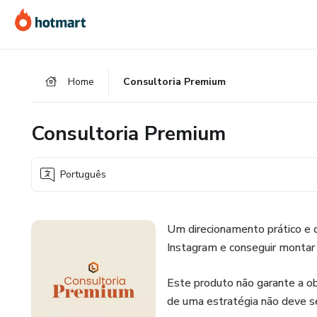
Ir
Ir
Ir
para
para
para
o
o
o
conteúdo
pagamento
rodapé
Home
Consultoria Premium
principal
Consultoria Premium
Português
Um direcionamento prático e d
Instagram e conseguir montar
Este produto não garante a o
de uma estratégia não deve s