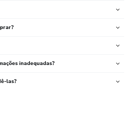
mprar?
rmações inadequadas?
ê-las?