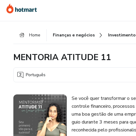
Ir
Ir
Ir
para
para
para
o
o
o
conteúdo
pagamento
rodapé
Home
Finanças e negócios
Investimento
principal
MENTORIA ATITUDE 11
Português
Se você quer transformar o s
controle financeiro, processo
uma boa gestão de uma emp
guio durante 3 meses para que
reconhecida pelo profissional