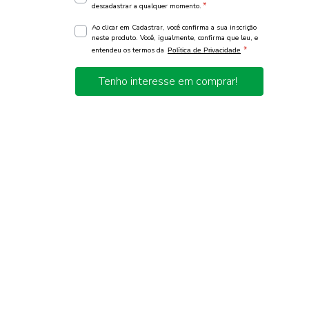
*
descadastrar a qualquer momento.
Ao clicar em Cadastrar, você confirma a sua inscrição
neste produto. Você, igualmente, confirma que leu, e
*
entendeu os termos da
Política de Privacidade
Tenho interesse em comprar!