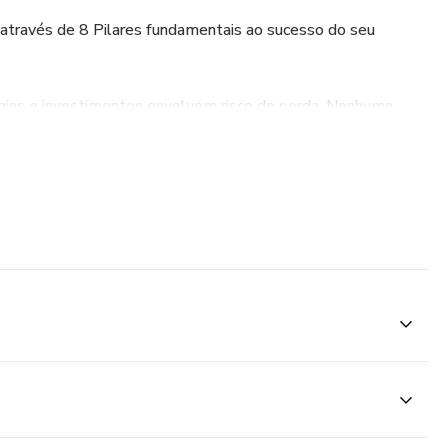
 através de 8 Pilares fundamentais ao sucesso do seu
égias e investimentos envolvem risco de perda. Nenhuma
uto deve ser interpretada como uma garantia de resultados.