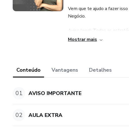
Vem que te ajudo a fazer isso
Negócio.
Aviso legal: Todas as estrat
informação contida neste prod
Mostrar mais
Conteúdo
Vantagens
Detalhes
01
AVISO IMPORTANTE
02
AULA EXTRA