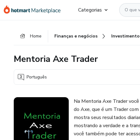
Ir
Ir
Ir
Categorias
para
para
para
o
o
o
conteúdo
pagamento
rodapé
Home
Finanças e negócios
Investimento
principal
Mentoria Axe Trader
Português
Na Mentoria Axe Trader você 
do Axe, que é um Trader com c
mostra seus resultados diaria
mostrando a verdade e a tran
você também pode ter acesso 