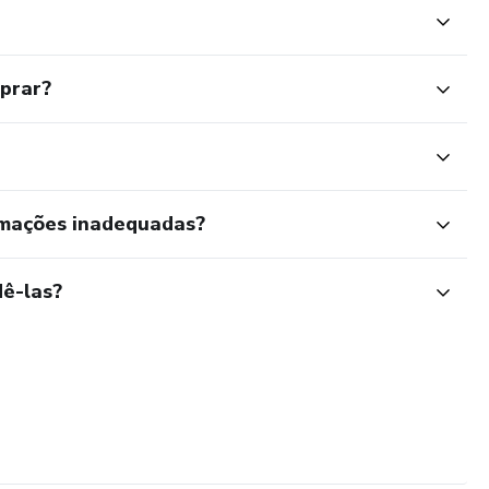
mprar?
rmações inadequadas?
ê-las?