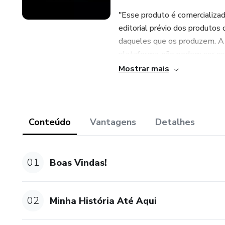
"Esse produto é comercializa
editorial prévio dos produtos 
daqueles que os produzem. A e
plataforma, não podem ser co
resultado, em qualquer hipóte
Mostrar mais
informações. Os termos e pol
da conclusão da compra."
Conteúdo
Vantagens
Detalhes
01
Boas Vindas!
02
Minha História Até Aqui