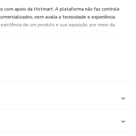
do com apoio da Hotmart. A plataforma não faz controle
comercializados, nem avalia a tecnicidade e experiência
xistência de um produto e sua aquisição, por meio da
nsideradas como garantia de qualidade de conteúdo e
se. Ao adquiri-lo, o comprador declara estar ciente dessas
íticas da Hotmart podem ser acessados aqui, antes mesmo