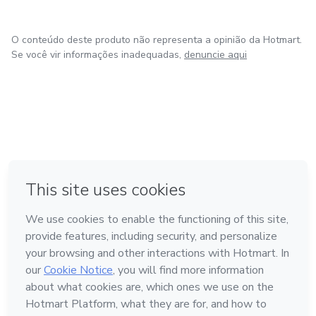
O conteúdo deste produto não representa a opinião da Hotmart.
Se você vir informações inadequadas,
denuncie aqui
em Bogotá
em Amsterdam
em Madrid
na Cidade do México
Feito com
❤
em Belo Horizonte
Conheça a Hotmart
Idioma