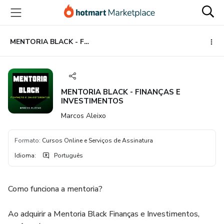
Ir
Ir
Ir
para
para
para
o
o
o
conteúdo
pagamento
rodapé
MENTORIA BLACK - FINANÇAS E INVESTIMENTOS
principal
MENTORIA BLACK - FINANÇAS E
INVESTIMENTOS
Marcos Aleixo
Formato
:
Cursos Online e Serviços de Assinatura
Idioma
:
Português
Como funciona a mentoria?
Ao adquirir a Mentoria Black Finanças e Investimentos,