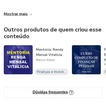
A minha missão de vida é ajudar pessoas a realizarem seus
Mostrar mais
sonhos através da educação financeira e investimentos.
Agora, vou ajudar te também. Vem comigo!
Outros produtos de quem criou esse
conteúdo
Mentoria: Renda
F
Mensal Vitalícia
E
P
Marcos Aleixo
M
F
Finanças e Investimentos
Dúvidas frequentes