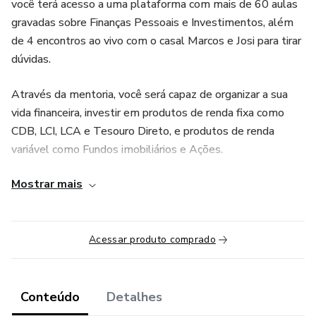
você terá acesso a uma plataforma com mais de 60 aulas
gravadas sobre Finanças Pessoais e Investimentos, além
de 4 encontros ao vivo com o casal Marcos e Josi para tirar
dúvidas.
Através da mentoria, você será capaz de organizar a sua
vida financeira, investir em produtos de renda fixa como
CDB, LCI, LCA e Tesouro Direto, e produtos de renda
variável como Fundos imobiliários e Ações.
Mostrar mais
Você aprenderá um passo a passo para construir a sua
liberdade financeira do ZERO, com um Mentor que investe
na bolsa de valores desde 2014, são mais de 8 anos de
experiência como investidor.
Acessar produto comprado
Desta forma, você não precisa cometer os mesmos erros
que a maioria das pessoas cometem.
Conteúdo
Detalhes