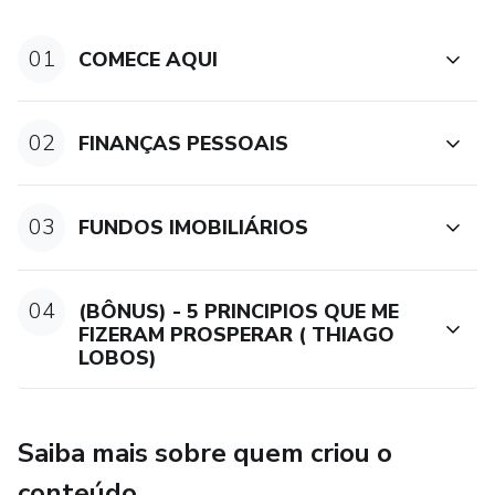
Esse treinamento vai te ajudar encurtar o caminho rumo ao
sucesso financeiro e aos investimentos, muito mais rápido,
01
COMECE AQUI
sem erros e sem enrolação.
Eu vou pegar na sua mão e te ajudar, DO ZERO!
02
FINANÇAS PESSOAIS
Este produto não garante a obtenção de resultados.
Qualquer referência ao desempenho de uma estratégia não
03
FUNDOS IMOBILIÁRIOS
deve ser interpretada como uma garantia de resultados
04
(BÔNUS) - 5 PRINCIPIOS QUE ME
FIZERAM PROSPERAR ( THIAGO
LOBOS)
Saiba mais sobre quem criou o
conteúdo