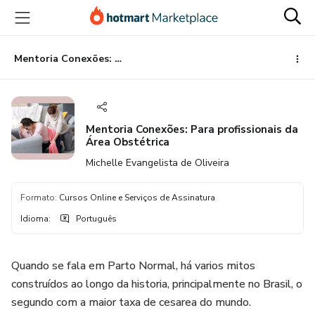
Ir
Ir
Ir
para
para
para
o
o
o
conteúdo
pagamento
rodapé
Mentoria Conexões: Para profissionais da Área Obstétrica
principal
Mentoria Conexões: Para profissionais da
Área Obstétrica
Michelle Evangelista de Oliveira
Formato
:
Cursos Online e Serviços de Assinatura
Idioma
:
Português
Quando se fala em Parto Normal, há varios mitos
construídos ao longo da historia, principalmente no Brasil, o
segundo com a maior taxa de cesarea do mundo.