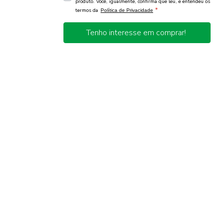
produto. Você, igualmente, confirma que leu, e entendeu os
*
termos da
Política de Privacidade
Tenho interesse em comprar!