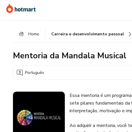
Ir
Ir
Ir
para
para
para
o
o
o
conteúdo
pagamento
rodapé
Home
Carreira e desenvolvimento pessoal
principal
Mentoria da Mandala Musical
Português
Essa mentoria é um programa 
sete pilares fundamentais da f
interpretação, motivação e im
Ao adquirir a mentoria, você 