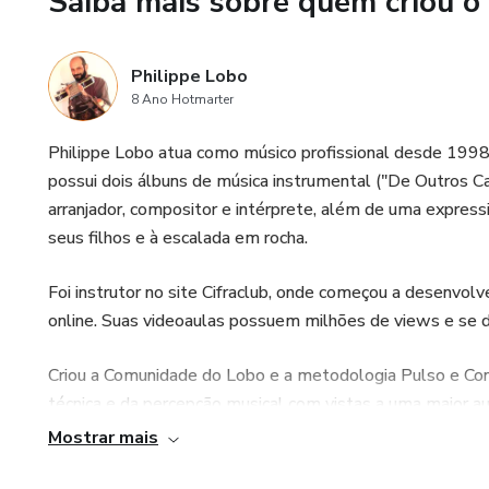
Saiba mais sobre quem criou o
Philippe Lobo
8 Ano Hotmarter
Philippe Lobo atua como músico profissional desde 1998. B
possui dois álbuns de música instrumental ("De Outros Ca
arranjador, compositor e intérprete, além de uma express
seus filhos e à escalada em rocha.
Foi instrutor no site Cifraclub, onde começou a desenvol
online. Suas videoaulas possuem milhões de views e se d
Criou a Comunidade do Lobo e a metodologia Pulso e Cons
técnica e da percepção musical com vistas a uma maior a
Mostrar mais