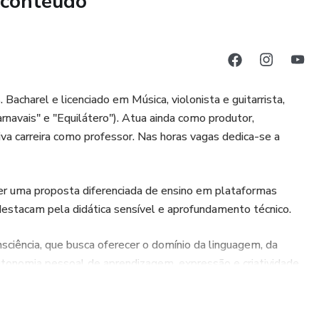
 conteúdo
acharel e licenciado em Música, violonista e guitarrista,
rnavais" e "Equilátero"). Atua ainda como produtor,
iva carreira como professor. Nas horas vagas dedica-se a
ver uma proposta diferenciada de ensino em plataformas
estacam pela didática sensível e aprofundamento técnico.
ciência, que busca oferecer o domínio da linguagem, da
utonomia pessoal de aprendizagem, expressão e criatividade.