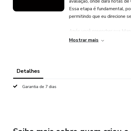
avaliação, onde dará notas de
Essa etapa é fundamental, poi
permitindo que eu direcione s
Após você preencher sua Mand
hora, onde poderei te auxiliar
Mostrar mais
Faça sua Mentoria da Mandala 
resultados surpreendentes em
Detalhes
Seja bem-vindo à revolução e
Garantia de 7 dias