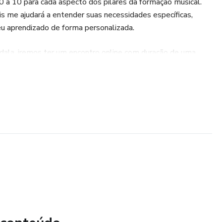
 0 a 10 para cada aspecto dos pilares da formação musical.
s me ajudará a entender suas necessidades específicas,
eu aprendizado de forma personalizada.
ala, iremos ter um encontro online com duração de uma
 na elaboração de um plano de estudo.
Musical e descubra todo o seu potencial criativo, alcançando
 sua jornada musical.
m sua formação musical!