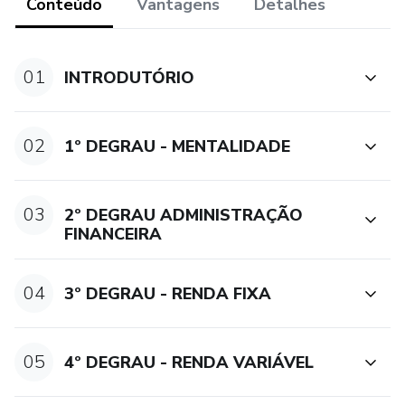
montar sua carteira de investimentos para formar renda
Conteúdo
Vantagens
Detalhes
passiva e poder experimentar liberdade em sua vida
01
INTRODUTÓRIO
02
1º DEGRAU - MENTALIDADE
03
2º DEGRAU ADMINISTRAÇÃO
FINANCEIRA
04
3º DEGRAU - RENDA FIXA
05
4º DEGRAU - RENDA VARIÁVEL