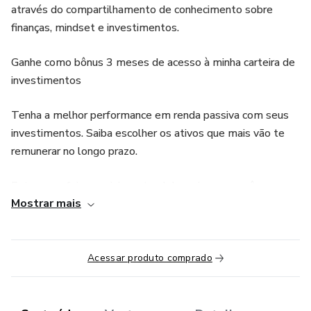
através do compartilhamento de conhecimento sobre
finanças, mindset e investimentos.
Ganhe como bônus 3 meses de acesso à minha carteira de
investimentos
Tenha a melhor performance em renda passiva com seus
investimentos. Saiba escolher os ativos que mais vão te
remunerar no longo prazo.
Este curso foi especialmente elaborado para você que
Mostrar mais
busca aprender como formar renda passiva para
experimentar a vida com mais liberdade.
Com o método MRP - Máxima Renda Passiva, além de
Acessar produto comprado
organizar suas finanças de um jeito totalmente inovador,
vou te dar todas as ferramentas para que você possa