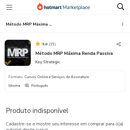
Ir
Ir
Ir
para
para
para
o
o
o
conteúdo
pagamento
rodapé
Método MRP Máxima Renda Passiva
principal
5.0
(
15
)
Método MRP Máxima Renda Passiva
Key Strategic
Formato
:
Cursos Online e Serviços de Assinatura
Idioma
:
Português
Produto indisponível
Cadastre-se e mostre seu interesse em comprar para o(a)
autor(a) deste curso!