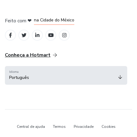
em Bogotá
em Amsterdam
em Madrid
na Cidade do México
Feito com
❤
em Belo Horizonte
Conheça a Hotmart
Idioma
Português
Central de ajuda
Termos
Privacidade
Cookies