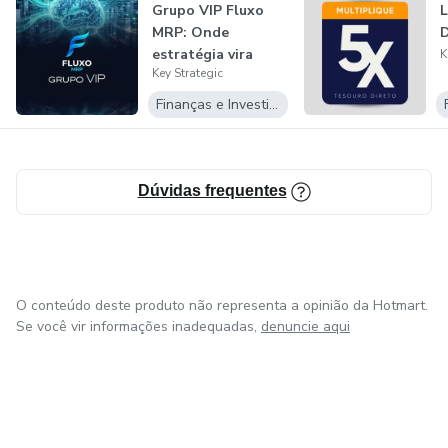
Grupo VIP Fluxo
L
MRP: Onde
D
estratégia vira
K
Key Strategic
execução e
execuçã...
Finanças e Investimentos
Dúvidas frequentes
O conteúdo deste produto não representa a opinião da Hotmart.
Se você vir informações inadequadas,
denuncie aqui