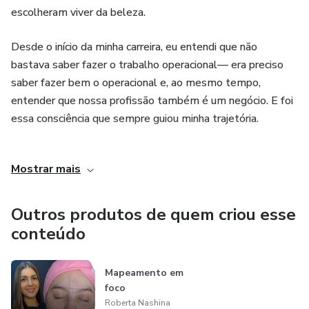
escolheram viver da beleza.
Desde o início da minha carreira, eu entendi que não
bastava saber fazer o trabalho operacional— era preciso
saber fazer bem o operacional e, ao mesmo tempo,
entender que nossa profissão também é um negócio. E foi
essa consciência que sempre guiou minha trajetória.
Técnica impecável, atendimento de excelência e
Mostrar mais
movimento constante. Eu nunca esperei que clientes
caíssem do céu. Sempre soube que o que garante uma
carreira sólida é unir qualidade, estratégia e mentalidade
Outros produtos de quem criou esse
de crescimento.
conteúdo
Foram mais de 12 anos fidelizando clientes, entregando
Mapeamento em
resultados, me aperfeiçoando, me posicionando e, acima de
foco
tudo, construindo uma profissão que me dá liberdade,
Roberta Nashina