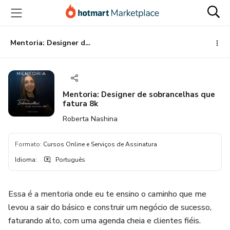
Ir
Ir
Ir
para
para
para
o
o
o
conteúdo
pagamento
rodapé
Mentoria: Designer de sobrancelhas que fatura 8k
principal
Mentoria: Designer de sobrancelhas que
fatura 8k
Roberta Nashina
Formato
:
Cursos Online e Serviços de Assinatura
Idioma
:
Português
Essa é a mentoria onde eu te ensino o caminho que me
levou a sair do básico e construir um negócio de sucesso,
faturando alto, com uma agenda cheia e clientes fiéis.