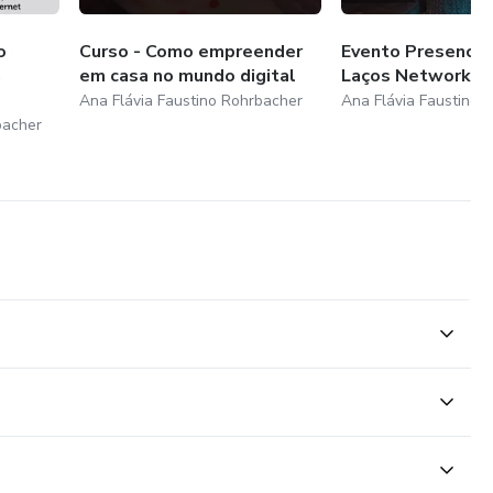
as do digital, é o caminho para sua realização profissional e a
o
Curso - Como empreender
Evento Presencial
a
em casa no mundo digital
Laços Networkin
Ana Flávia Faustino Rohrbacher
Ana Flávia Faustino 
e office.
bacher