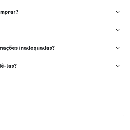
omprar?
rmações inadequadas?
ê-las?