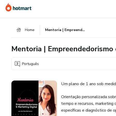
Ir
Ir
Ir
para
para
para
o
o
o
conteúdo
pagamento
rodapé
Home
Mentoria | Empreendedorismo e Marketing Digital
principal
Mentoria | Empreendedorismo e
Português
Um plano de 1 ano sob medida
Orientação personalizada sob
tempo e recursos, marketing 
específicas e diagnóstico de