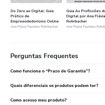
Eu acredito que trabalhar em casa, utilizando as ferrament
Do Zero ao Digital: Guia
Guia As Profissões d
realização e felicidade da sua família.
Prático de
Digital por Ana Flávi
Empreendedorismo Online
Rohrbacher
Bem vindo ao nosso mundo: empreendedor, digital, e hom
Ana Flávia Faustino Rohrbacher
Ana Flávia Faustino Rohr
Perguntas Frequentes
Como funciona o “Prazo de Garantia”?
Quais diferenciais os produtos podem ter?
Como acesso meu produto?