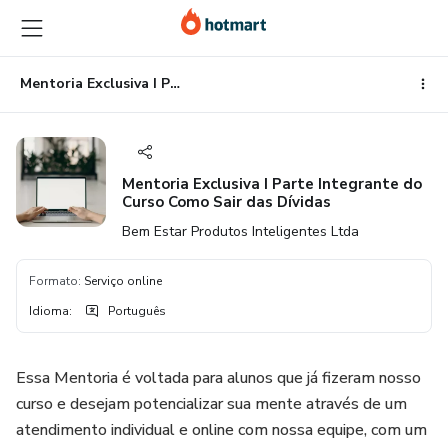
Ir
Ir
Ir
para
para
para
o
o
o
conteúdo
pagamento
rodapé
Mentoria Exclusiva I Parte Integrante do Curso Como Sair das Dívidas
principal
Mentoria Exclusiva I Parte Integrante do
Curso Como Sair das Dívidas
Bem Estar Produtos Inteligentes Ltda
Formato
:
Serviço online
Idioma
:
Português
Essa Mentoria é voltada para alunos que já fizeram nosso
curso e desejam potencializar sua mente através de um
atendimento individual e online com nossa equipe, com um