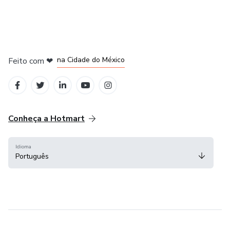
em Bogotá
em Amsterdam
em Madrid
na Cidade do México
Feito com
❤
em Belo Horizonte
Conheça a Hotmart
Idioma
Português