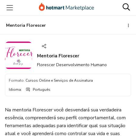
Ir
Ir
Ir
para
para
para
o
o
o
conteúdo
pagamento
rodapé
Mentoria Florescer
principal
Mentoria Florescer
Florescer Desenvolvimento Humano
Formato
:
Cursos Online e Serviços de Assinatura
Idioma
:
Português
Na mentoria Florescer você desvendará sua verdadeira
essência, compreenderá seu perfil comportamental, com
ferramentas adequadas para identificar qual sua situação
atual e você aprenderá como controlar sua vida e suas