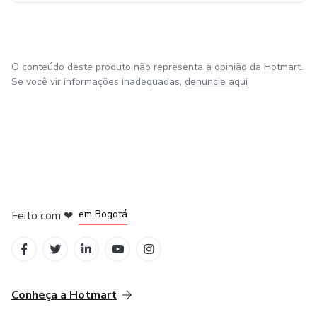
O conteúdo deste produto não representa a opinião da Hotmart.
Se você vir informações inadequadas,
denuncie aqui
em Amsterdam
em Madrid
em Bogotá
Feito com
❤
em Belo Horizonte
na Cidade do México
Conheça a Hotmart