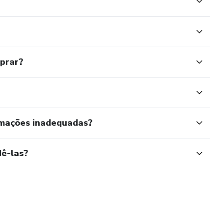
mprar?
rmações inadequadas?
ê-las?