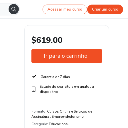
Acessar meu curso
Criar um curso
$619.00
Ir para o carrinho
Garantia de 7 dias
Estude do seu jeito e em qualquer
dispositivo
Formato
:
Cursos Online e Serviços de
Assinatura . Empreendedorismo
Categoria
:
Educacional