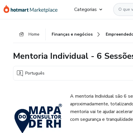
Ir
Ir
Ir
Categorias
para
para
para
o
o
o
conteúdo
pagamento
rodapé
Home
Finanças e negócios
Empreendedo
principal
Mentoria Individual - 6 Sessõe
Português
A mentoria Individual são 6 s
aproximadamente, totalizando 
mentoria vai te ajudar acelera
com segurança e tranquilidade