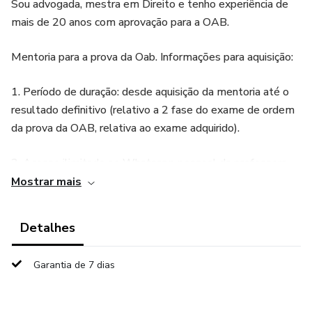
Sou advogada, mestra em Direito e tenho experiência de
mais de 20 anos com aprovação para a OAB.
Mentoria para a prova da Oab. Informações para aquisição:
1. Período de duração: desde aquisição da mentoria até o
resultado definitivo (relativo a 2 fase do exame de ordem
da prova da OAB, relativa ao exame adquirido).
2. Acesso ilimitado ao Whatsapp pessoal da professora
para fins de interação e solução de dúvidas, por ela mesma
Mostrar mais
e por sua equipe de monitores. Garantimos respostas
diárias às suas dúvidas enviadas.
Detalhes
3. Encontros quinzenais em grupo e/ou individuais (prazo
Garantia de 7 dias
contado a partir da aquisição, não retroativo), via meeting
(caso haja necessidade, outros encontros podem ser
acrescidos). Encontros de duração média de 0,5 hora. Dia e