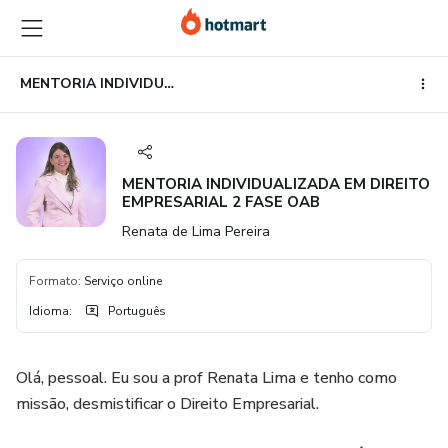
Ir
Ir
Ir
para
para
para
o
o
o
conteúdo
pagamento
rodapé
MENTORIA INDIVIDUALIZADA EM DIREITO EMPRESARIAL 2 FASE OAB
principal
MENTORIA INDIVIDUALIZADA EM DIREITO
EMPRESARIAL 2 FASE OAB
Renata de Lima Pereira
Formato
:
Serviço online
Idioma
:
Português
Olá, pessoal. Eu sou a prof Renata Lima e tenho como
missão, desmistificar o Direito Empresarial.