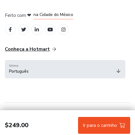
em Bogotá
em Amsterdam
em Madrid
na Cidade do México
Feito com
❤
em Belo Horizonte
Conheça a Hotmart
Idioma
Português
Central de ajuda
Termos
Privacidade
Cookies
$249.00
Ir para o carrinho
Hotmart — 2011-2026 © Todos os direitos reservados.