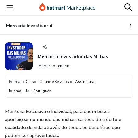
Ir
Ir
Ir
para
para
para
o
o
o
conteúdo
pagamento
rodapé
Mentoria Investidor das Milhas
principal
Mentoria Investidor das Milhas
leonardo amorim
Formato
:
Cursos Online e Serviços de Assinatura
Idioma
:
Português
Mentoria Exclusiva e Individual, para quem busca
aperfeiçoar no mundo das milhas, cartões de crédito e
qualidade de vida através de todos os benefícios que
podem ser aproveitados.