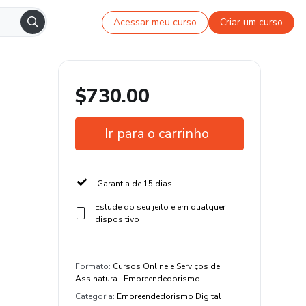
Acessar meu curso
Criar um curso
$730.00
Ir para o carrinho
Garantia de 15 dias
Estude do seu jeito e em qualquer
dispositivo
Formato
:
Cursos Online e Serviços de
Assinatura . Empreendedorismo
Categoria
:
Empreendedorismo Digital