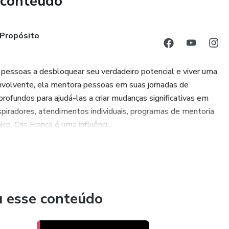
 conteúdo
ade: Desenvolva uma marca autêntica que se conecte
a de vida e estabeleça uma presença online memorável,
 Propósito
suasivo: Domine a arte de criar conteúdo envolvente que
 pessoas a desbloquear seu verdadeiro potencial e viver uma
converta seguidores em clientes.
volvente, ela mentora pessoas em suas jornadas de
issional: Saiba como criar um perfil atraente e funcional,
profundos para ajudá-las a criar mudanças significativas em
ara oferecer uma ótima experiência ao usuário.
inspiradores, atendimentos individuais, programas de mentoria
, Cris França é uma influênci...
ciente: Aprenda a utilizar plataformas como Instagram,
 para promover seu negócio e atrair público.
ficazes: Descubra como planejar e executar o seu primeiro
u negócio online.
u esse conteúdo
ontínuo: Aprimore suas estratégias, acompanhe o