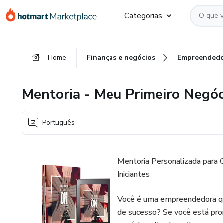
Ir
Ir
Ir
Categorias
para
para
para
o
o
o
conteúdo
pagamento
rodapé
Home
Finanças e negócios
Empreendedo
principal
Mentoria - Meu Primeiro Negóc
Português
Mentoria Personalizada para 
Iniciantes
Você é uma empreendedora que
de sucesso? Se você está pron