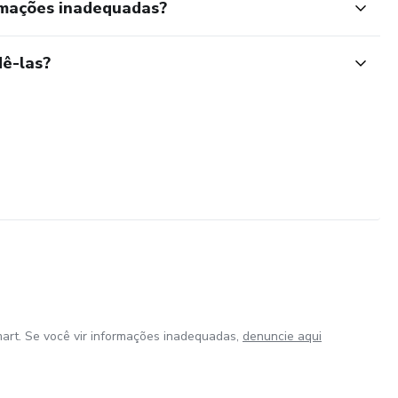
rmações inadequadas?
ê-las?
art. Se você vir informações inadequadas,
denuncie aqui