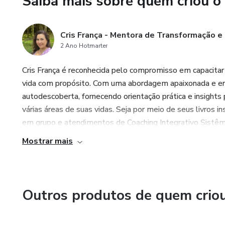
Saiba mais sobre quem criou o
* Criação de Marca e identid
profundamente com sua jornad
refletindo sua história única."
Cris França - Mentora de Transformação e
2 Ano Hotmarter
* Estratégias de Conteúdo Per
Cris França é reconhecida pelo compromisso em capacitar
construa conexões genuínas e 
vida com propósito. Com uma abordagem apaixonada e en
* Construção de um Perfil Prof
autodescoberta, fornecendo orientação prática e insights 
otimizado para conversões e p
várias áreas de suas vidas. Seja por meio de seus livros 
em grupo e atendimentos de Coaching Integrativo Sistêmico
* Gestão de Redes Sociais Efi
Mostrar mais
YouTube e outras redes sociais
* Estratégias de Lançamento E
lançamento de sucesso para se
Outros produtos de quem crio
* Otimização e Crescimento C
desempenho