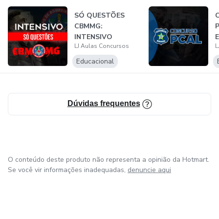
SÓ QUESTÕES
CBMMG:
P
INTENSIVO
LJ Aulas Concursos
L
MISSÃO 100 DIAS
Educacional
Dúvidas frequentes
O conteúdo deste produto não representa a opinião da Hotmart.
Se você vir informações inadequadas,
denuncie aqui