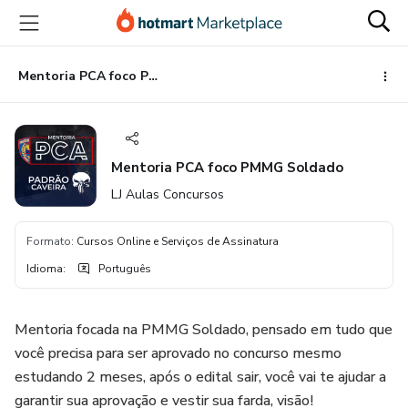
Ir
Ir
Ir
para
para
para
o
o
o
conteúdo
pagamento
rodapé
Mentoria PCA foco PMMG Soldado
principal
Mentoria PCA foco PMMG Soldado
LJ Aulas Concursos
Formato
:
Cursos Online e Serviços de Assinatura
Idioma
:
Português
Mentoria focada na PMMG Soldado, pensado em tudo que
você precisa para ser aprovado no concurso mesmo
estudando 2 meses, após o edital sair, você vai te ajudar a
garantir sua aprovação e vestir sua farda, visão!