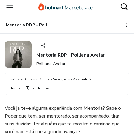
Ir
Ir
Ir
para
para
para
o
o
o
conteúdo
pagamento
rodapé
Mentoria RDP - Polliana Avelar
principal
Mentoria RDP - Polliana Avelar
Polliana Avelar
Formato
:
Cursos Online e Serviços de Assinatura
Idioma
:
Português
Você já teve alguma experiência com Mentoria? Sabe o
Poder que tem, ser mentorado, ser acompanhado, tirar
suas duvidas, ter alguém que te mostre o caminho que
você não está conseguindo avançar?