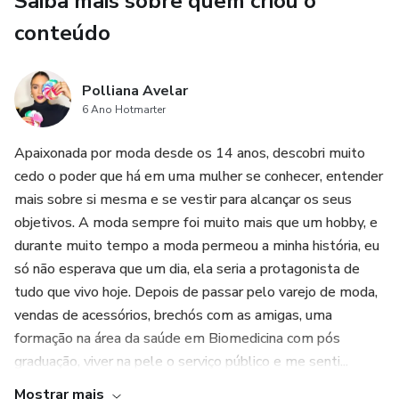
Saiba mais sobre quem criou o
Teremos encontros marcados com data e horário.
conteúdo
Eu ou minha equipe entrará em contato com você assim
que efetuar a sua compra. Vamos entender um pouco mais
Polliana Avelar
6 Ano Hotmarter
do que você precisa, e deixaremos tudo marcadinho.
Apaixonada por moda desde os 14 anos, descobri muito
Vem comigo??
cedo o poder que há em uma mulher se conhecer, entender
mais sobre si mesma e se vestir para alcançar os seus
objetivos. A moda sempre foi muito mais que um hobby, e
durante muito tempo a moda permeou a minha história, eu
só não esperava que um dia, ela seria a protagonista de
tudo que vivo hoje. Depois de passar pelo varejo de moda,
vendas de acessórios, brechós com as amigas, uma
formação na área da saúde em Biomedicina com pós
graduação, viver na pele o serviço público e me senti...
Mostrar mais