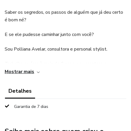
Saber os segredos, os passos de alguém que já deu certo
é bom né?
E se ele pudesse caminhar junto com você?
Sou Polliana Avelar, consultora e personal stylist.
Trabalho na área à mais de 6 anos, sou mentora e
professora de mais de 500 mulheres espalhadas pelo
Mostrar mais
mundo.
Detalhes
Posso te ajudar a começar, a avançar, a tornar seguidores
em potenciais clientes, poder de fato pensar na sua
Garantia de 7 dias
transição de carreira, ter tempo de qualidade e fazer sua
agenda, ter autoridade no digital e atrair parcerias de
sucesso.