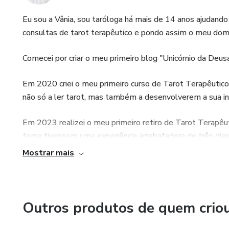
Eu sou a Vânia, sou taróloga há mais de 14 anos ajudand
consultas de tarot terapêutico e pondo assim o meu dom 
Comecei por criar o meu primeiro blog "Unicórnio da Deus
Em 2020 criei o meu primeiro curso de Tarot Terapêutic
não só a ler tarot, mas também a desenvolverem a sua int
Em 2023 realizei o meu primeiro retiro de Tarot Terapêu
tema tivessem uma experiência arrebatadora de três dias
tranquilo no meio da natureza.
Mostrar mais
Chego ainda a milhares de pessoas semanalmente com o 
ser trabalhado ao longo da semana.
Outros produtos de quem crio