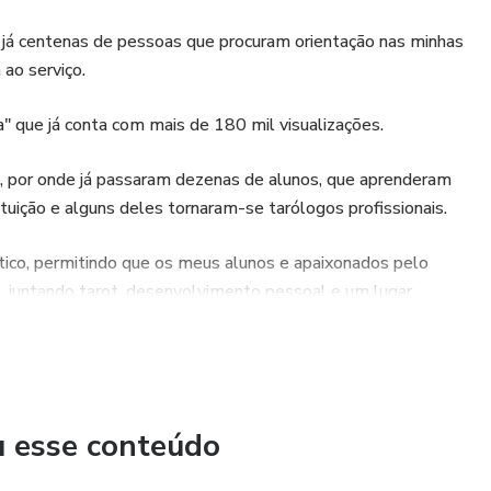
o já centenas de pessoas que procuram orientação nas minhas
ao serviço.
a" que já conta com mais de 180 mil visualizações.
o, por onde já passaram dezenas de alunos, que aprenderam
uição e alguns deles tornaram-se tarólogos profissionais.
tico, permitindo que os meus alunos e apaixonados pelo
, juntando tarot, desenvolvimento pessoal e um lugar
direto da carta da semana, trazendo um conselho que pode
u esse conteúdo