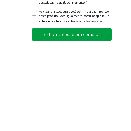
*
descadastrar a qualquer momento.
Ao clicar em Cadastrar, você confirma a sua inscrição
neste produto. Você, igualmente, confirma que leu, e
*
entendeu os termos da
Política de Privacidade
Tenho interesse em comprar!