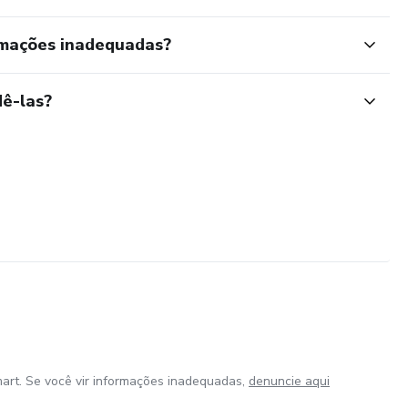
rmações inadequadas?
ê-las?
art. Se você vir informações inadequadas,
denuncie aqui