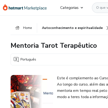
Ir
Ir
Ir
Categorias
para
para
para
o
o
o
conteúdo
pagamento
rodapé
Home
Autoconhecimento e espiritualidade
principal
Mentoria Tarot Terapêutico
Português
Este é complemento ao Curso 
Ao longo do curso, além das
mentoria em tempo real pelo 
modo a teres toda a informaçã