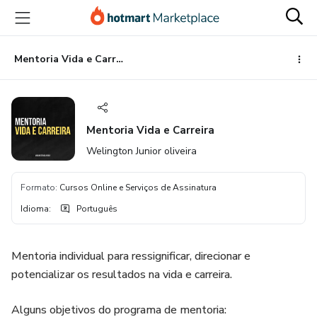
Ir
Ir
Ir
para
para
para
o
o
o
conteúdo
pagamento
rodapé
Mentoria Vida e Carreira
principal
Mentoria Vida e Carreira
Welington Junior oliveira
Formato
:
Cursos Online e Serviços de Assinatura
Idioma
:
Português
Mentoria individual para ressignificar, direcionar e
potencializar os resultados na vida e carreira.
Alguns objetivos do programa de mentoria: