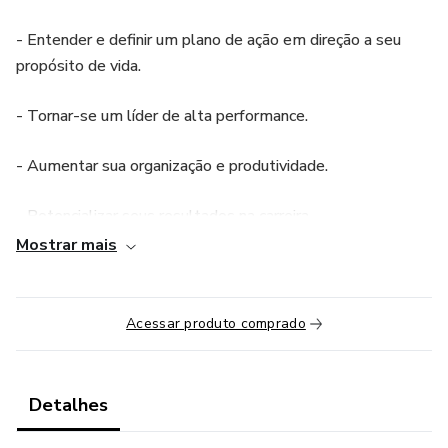
- Entender e definir um plano de ação em direção a seu
propósito de vida.
- Tornar-se um líder de alta performance.
- Aumentar sua organização e produtividade.
- Potencializar seus resultados na carreira.
Mostrar mais
- Estar preparado para as mudanças e desafios na vida e
carreira.
Acessar produto comprado
- Promover resultados e equilíbrio nas áreas da vida
(pessoal, carreira, relacionamento e espiritualidade).
Detalhes
Serão 6 encontros online.