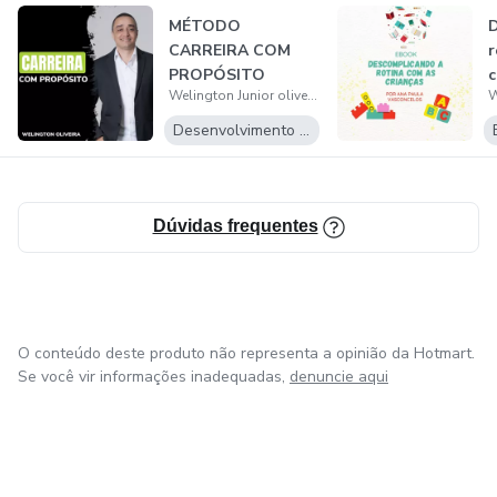
MÉTODO
D
CARREIRA COM
r
PROPÓSITO
c
Welington Junior oliveira
Desenvolvimento Pessoal
Dúvidas frequentes
O conteúdo deste produto não representa a opinião da Hotmart.
Se você vir informações inadequadas,
denuncie aqui