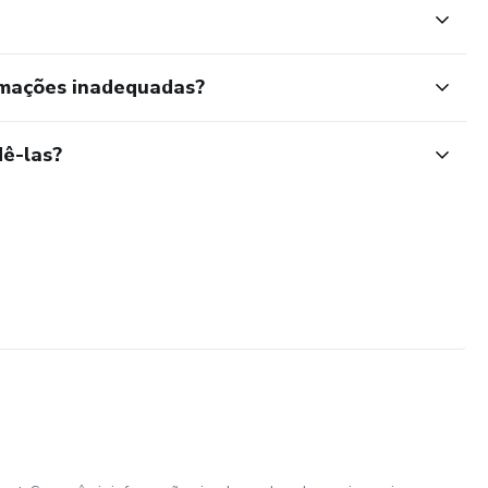
rmações inadequadas?
ê-las?