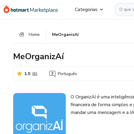
Ir
Ir
Ir
Categorias
para
para
para
o
o
o
conteúdo
pagamento
rodapé
Home
MeOrganizAí
principal
MeOrganizAí
1.0
(
6
)
Português
O OrganizAí é uma inteligência
financeira de forma simples e
mandar uma mensagem e a IA 