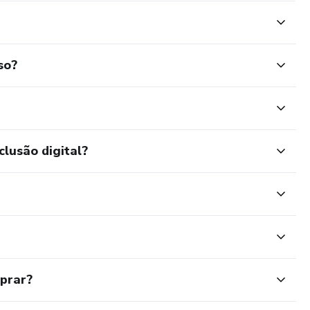
so?
clusão digital?
mprar?