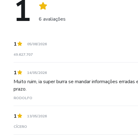
1
6 avaliações
1
05/08/2026
49.627.707
1
14/05/2026
Muito ruim, ia super burra se mandar informações erradas e
prazo.
RODOLFO
1
13/05/2026
CÍCERO