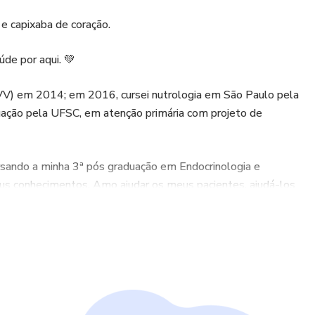
 capixaba de coração.
́de por aqui. 💚
VV) em 2014; em 2016, cursei nutrologia em São Paulo pela
̧ão pela UFSC, em atenção primária com projeto de
rsando a minha 3ª pós graduação em Endocrinologia e
us conhecimentos. Amo ajudar os meus pacientes, ajudá-los
 sintomas relacionados à obesidade, como: falta de libido,