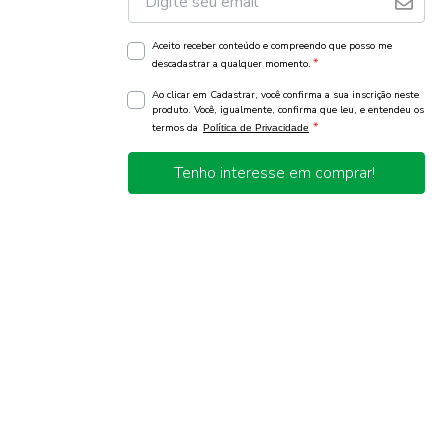
Aceito receber conteúdo e compreendo que posso me
*
descadastrar a qualquer momento.
Ao clicar em Cadastrar, você confirma a sua inscrição neste
produto. Você, igualmente, confirma que leu, e entendeu os
*
termos da
Política de Privacidade
Tenho interesse em comprar!