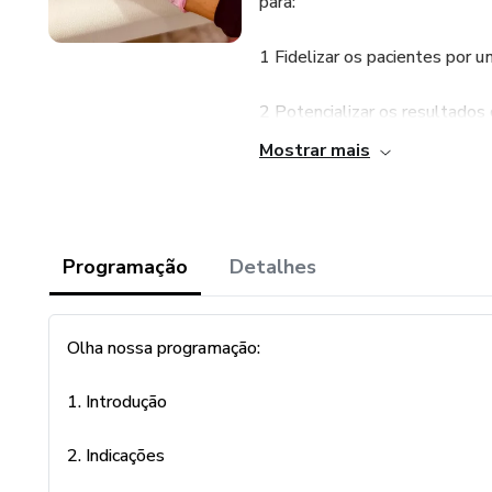
para:
1 Fidelizar os pacientes por u
2 Potencializar os resultados
Mostrar mais
3 Aumentar o faturamento e o 
Nada mal não é? Parece até b
Programação
Detalhes
E fica ainda melhor, se você 
aplicações já recuperar o seu 
Olha nossa programação:
O evento será ao vivo, com u
clínicos.
1. Introdução
Vamos manter todo o conteúdo
2. Indicações
consultar quantas vezes quise