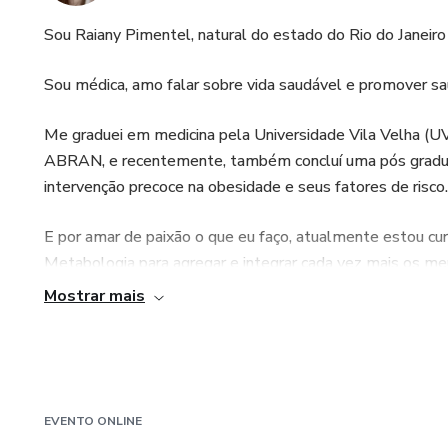
Sou Raiany Pimentel, natural do estado do Rio do Janeiro e
Sou médica, amo falar sobre vida saudável e promover sau
Me graduei em medicina pela Universidade Vila Velha (U
ABRAN, e recentemente, também concluí uma pós graduac
intervenção precoce na obesidade e seus fatores de risco.
E por amar de paixão o que eu faço, atualmente estou cu
Metabologia para agregar e integrar cada vez mais os me
no processo de emagrecimento e também a se livrarem dos
Mostrar mais
baixa autoestima, indisposição, entre outros.
EVENTO ONLINE