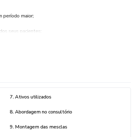
m período maior;
 dos seus pacientes;
lucro do seu consultório.
om demais para ser verdade.
cobrar o menor valor que eu sugiro no workshop, e em 6
investimento no curso.
7. Ativos utilizados
m momento destinado a dúvidas e discussão de casos
8. Abordagem no consultório
 à sua disposição por mais um ano, para que você possa
9. Montagem das mesclas
r nesse período.