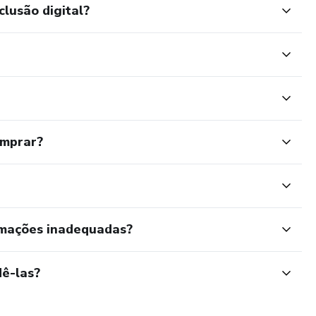
clusão digital?
omprar?
rmações inadequadas?
ê-las?