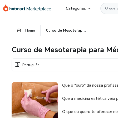
Ir
Ir
Ir
Categorias
para
para
para
o
o
o
conteúdo
pagamento
rodapé
Home
Curso de Mesoterapia para Médicos
principal
Curso de Mesoterapia para Mé
Português
Que o "ouro" da nossa profiss
Que a medicina estética veio p
O que eu quero te oferecer n