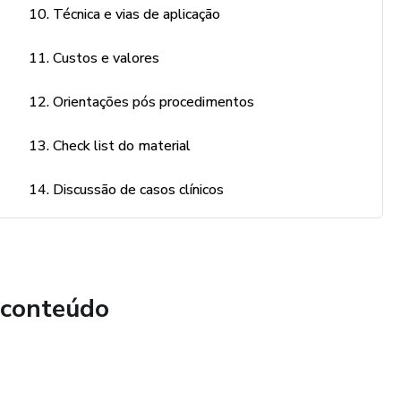
10. Técnica e vias de aplicação
bém diversos templates editáveis do procedimento para
marketing no seu Instagram e atrair pacientes para o seu
11. Custos e valores
12. Orientações pós procedimentos
lusivamente para médicos.
13. Check list do material
14. Discussão de casos clínicos
 conteúdo