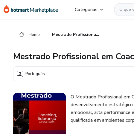
Ir
Ir
Ir
Categorias
para
para
para
o
o
o
conteúdo
pagamento
rodapé
Home
Mestrado Profissional em Coaching e Liderança
principal
Mestrado Profissional em Coac
Português
O Mestrado Profissional em 
desenvolvimento estratégico d
emocional, alta performance e
qualificada em ambientes corpo