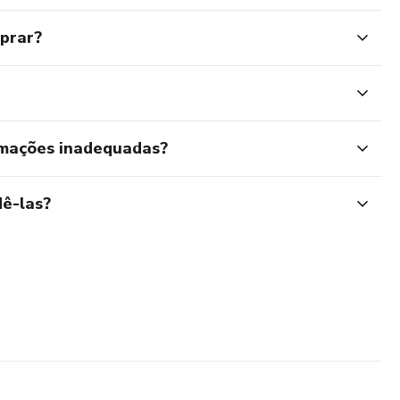
mprar?
rmações inadequadas?
ê-las?