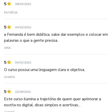
5
08/04/2022
PATRÍCIA
5
04/02/2022
a Fernanda é bem didática, sabe dar exemplos e colocar em
palavras o que a gente precisa..
ANA
5
04/01/2022
O curso possui uma linguagem clara e objetiva.
JOSEFA
5
22/09/2021
Este curso ilumina a trajetória de quem quer aprimorar a
escrita no digital, dicas simples e acertivas...