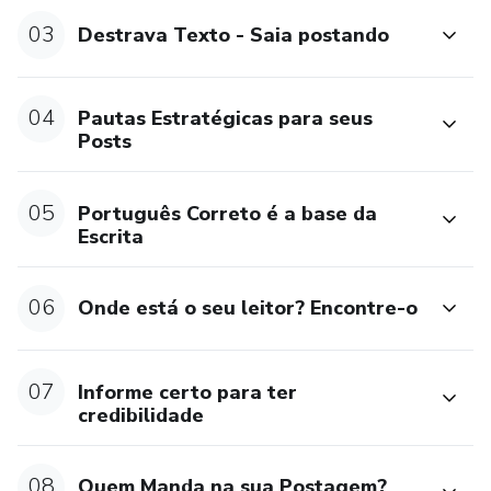
E haverá interação sem robozinhos. Você poderá se
03
Destrava Texto - Saia postando
inscrever no grupo WhatsApp Clube Acelera Texto para
conversar comigo e com outros escritores digitais, pessoas
04
parecidas com você, e receber novos conteúdos em vídeo,
Pautas Estratégicas para seus
Posts
podcast, texto - nada de propaganda, só postagens de
valor para você.
05
Português Correto é a base da
Grande abraço e feliz jornada!
Escrita
*****************
06
Onde está o seu leitor? Encontre-o
Este produto não garante a obtenção de resultados.
Qualquer referência ao desempenho de uma estratégia não
07
Informe certo para ter
deve ser interpretada como uma garantia de resultados.
credibilidade
08
Quem Manda na sua Postagem?