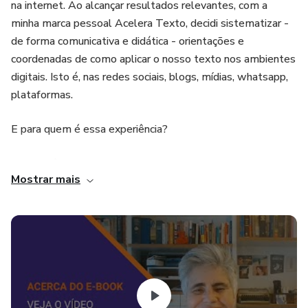
na internet. Ao alcançar resultados relevantes, com a
minha marca pessoal Acelera Texto, decidi sistematizar -
de forma comunicativa e didática - orientações e
coordenadas de como aplicar o nosso texto nos ambientes
digitais. Isto é, nas redes sociais, blogs, mídias, whatsapp,
plataformas.
E para quem é essa experiência?
Para você que decidiu começar, desenvolver e turbinar sua
Mostrar mais
presença profissional nos ambientes digitais da internet.
Para você que está no empenho de construir sua marca
pessoal digital.
Para você que pensa em ser tornar, ou já é, um escritor
digital.