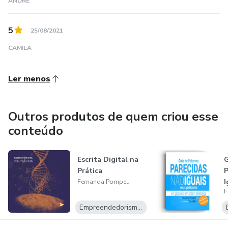
ANDRÉ
5
25/08/2021
CAMILA
Ler menos
Outros produtos de quem criou esse
conteúdo
Escrita Digital na
G
Prática
P
I
Fernanda Pompeu
F
S
Empreendedorismo Digital