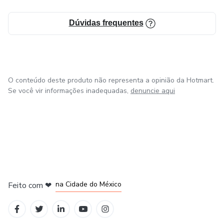
Dúvidas frequentes
O conteúdo deste produto não representa a opinião da Hotmart.
Se você vir informações inadequadas,
denuncie aqui
em Bogotá
em Amsterdam
em Madrid
na Cidade do México
Feito com
❤
em Belo Horizonte