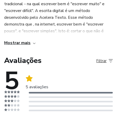
tradicional - na qual escrever bem é "escrever muito" e
"escrever difícil". A escrita digital é um método
desenvolvido pelo Acelera Texto. Esse método
demonstra que , na internet, escrever bem é "escrever
pouco". e "escrever simples". Isto é: cortar o que não é
essencial na sua mensagem e escolher palavras que
Mostrar mais
comuniquem. Quer conhecer mais: acesse o site:
aceleratexto.com.br
Avaliações
Filtrar
Abraço.
5
5 avaliações