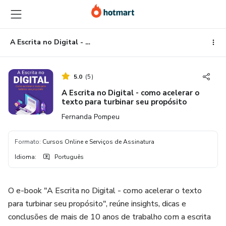
Ir
Ir
Ir
para
para
para
o
o
o
conteúdo
pagamento
rodapé
A Escrita no Digital - como acelerar o texto para turbinar seu propósito
principal
5.0
(
5
)
A Escrita no Digital - como acelerar o
texto para turbinar seu propósito
Fernanda Pompeu
Formato
:
Cursos Online e Serviços de Assinatura
Idioma
:
Português
O e-book "A Escrita no Digital - como acelerar o texto
para turbinar seu propósito", reúne insights, dicas e
conclusões de mais de 10 anos de trabalho com a escrita