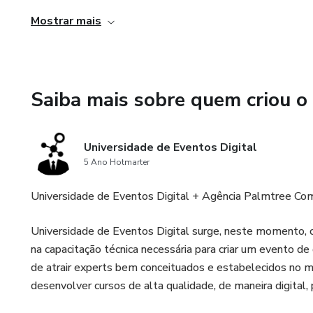
3. Tratamento de diversas patologias: O curso presencia
Mostrar mais
uma variedade de patologias, como protusão discal, hérnia d
significa que ele pode ser útil para pessoas com diferen
4. Aprendizado prático: O curso presencial do Método A
Saiba mais sobre quem criou o
prático, onde os participantes têm a oportunidade de apre
coluna. Isso permite que eles adquiram habilidades e c
Universidade de Eventos Digital
prática clínica ou no cuidado pessoal.
5 Ano Hotmarter
Universidade de Eventos Digital + Agência Palmtree Com
Universidade de Eventos Digital surge, neste momento, 
na capacitação técnica necessária para criar um evento de
de atrair experts bem conceituados e estabelecidos no m
desenvolver cursos de alta qualidade, de maneira digital,