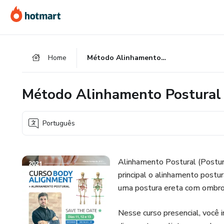
Ir
Ir
Ir
para
para
para
o
o
o
conteúdo
pagamento
rodapé
Home
Método Alinhamento Postural (Posture Alignment)
principal
Método Alinhamento Postural 
Português
Alinhamento Postural (Postu
principal o alinhamento postu
uma postura ereta com ombros p
Nesse curso presencial, você i