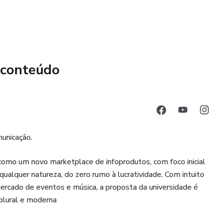
l do Método Alinhamento Postural é projetado para tratar
e disco, artrose, listese, escoliose, cifose e lordose. Isso
tes condições e necessidades de tratamento.
linhamento Postural oferece um ambiente de aprendizado
 conteúdo
nder e praticar as técnicas de manipulação do quadril e da
onhecimentos que podem ser aplicados imediatamente na
unicação.
como um novo marketplace de infoprodutos, com foco inicial
 qualquer natureza, do zero rumo à lucratividade. Com intuito
ercado de eventos e música, a proposta da universidade é
 plural e moderna