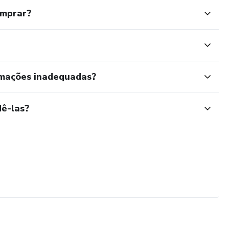
omprar?
rmações inadequadas?
ê-las?