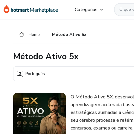
Ir
Ir
Ir
Categorias
para
para
para
o
o
o
conteúdo
pagamento
rodapé
Home
Método Ativo 5x
principal
Método Ativo 5x
Português
O Método Ativo 5X, desenvolv
aprendizagem acelerada basea
estratégicas alinhadas a Ciê
seu cérebro processa e retém
concursos, exames ou carreira,