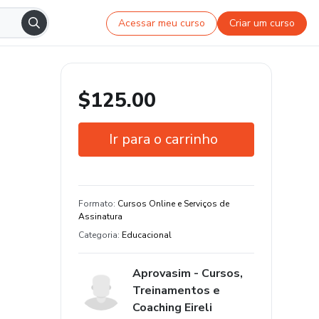
Acessar meu curso
Criar um curso
$125.00
Ir para o carrinho
Garantia de 7 dias
Formato
:
Cursos Online e Serviços de
Assinatura
Categoria
:
Educacional
Aprovasim - Cursos,
Treinamentos e
Coaching Eireli