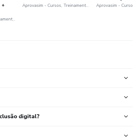
 +
Aprovasim - Cursos, Treinamentos e Coaching Eireli
Aprovasim - Cursos, Treinamentos e Coaching Eireli
clusão digital?