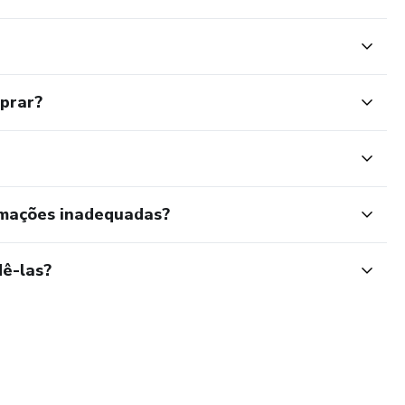
mprar?
rmações inadequadas?
ê-las?