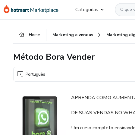
Ir
Ir
Ir
Categorias
para
para
para
o
o
o
conteúdo
pagamento
rodapé
Home
Marketing e vendas
Marketing dig
principal
Método Bora Vender
Português
APRENDA COMO AUMENT
DE SUAS VENDAS NO WH
Um curso completo ensinand