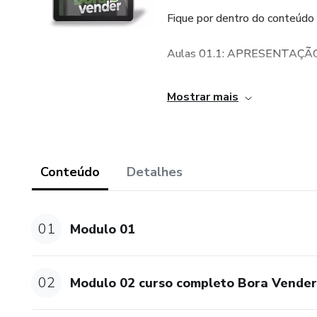
Fique por dentro do conteúdo
Aulas 01.1: APRESENTAÇÃ
Aula 01: UTILIZANDO WHA
Mostrar mais
Aula 02: QUEBRA DE OBJEÇ
Aulas 03: EVITE AUDIOS L
Conteúdo
Detalhes
Aulas 04: OFERTA
01
Modulo 01
Aulas 05: CATÁLOGO DE 
Aulas 06: USAR NÚMERO 
02
Modulo 02 curso completo Bora Vende
Aulas 07: REFORÇO DO F