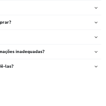
mprar?
rmações inadequadas?
ê-las?