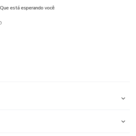
 Que está esperando você
O
TSAPP BUSINESS!!!
ÕES
ONGOS
PRODUTO
COMERCIAL
r
ECHAMENTO DO FUNIL