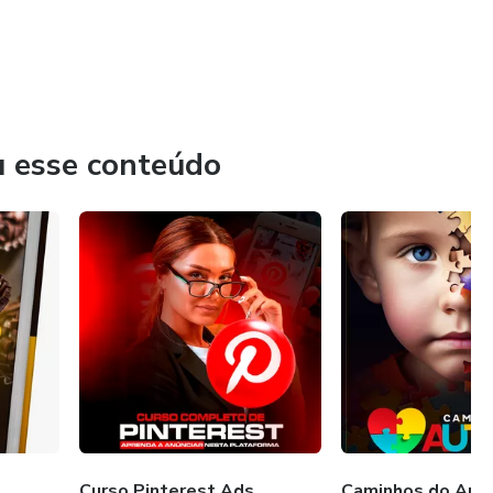
ENTES
u esse conteúdo
NS PICADAS
S
AO CLIENTE
Curso Pinterest Ads
Caminhos do Aut