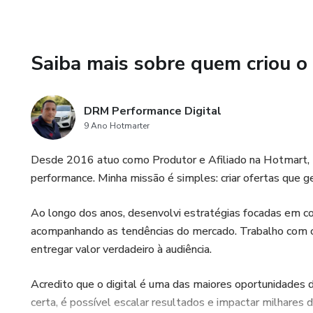
Aulas 08: RESPOSTAS RÁP
Aulas 09: ETIQUETAR CO
Saiba mais sobre quem criou o
Aulas 10: CHAME O CLIEN
DRM Performance Digital
Aulas 11: GUIA DE NEGÓCI
9 Ano Hotmarter
Aulas 12: GRAVAR OFERTA
Desde 2016 atuo como Produtor e Afiliado na Hotmart, 
performance. Minha missão é simples: criar ofertas que g
Aulas 12: EMOJIS
Ao longo dos anos, desenvolvi estratégias focadas em co
Aulas 13: LINKS EM RESP
acompanhando as tendências do mercado. Trabalho com cu
entregar valor verdadeiro à audiência.
Aulas 14: APRESENTAÇÃO 
Acredito que o digital é uma das maiores oportunidades 
Aulas 15: CONTATO COM C
certa, é possível escalar resultados e impactar milhares 