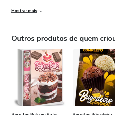
Aulas 16: SAUDAÇÃO
Mostrar mais
Aulas 17: QUALIFICAR CLI
Aulas 18: AUSÊNCIA
Outros produtos de quem crio
Aulas 19: EVITE MENSAGE
Aulas 20: FUNIL DE VENDA
Aulas 21: PROVAS SOCIAIS
Aulas 22: SE APRESENTE 
Receitas Bolo no Pote
Receitas Brigadeiro