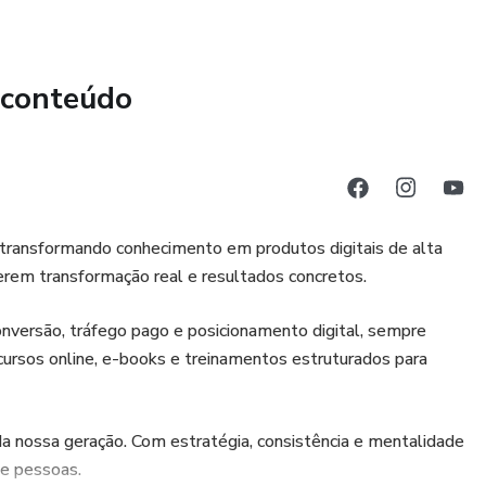
IDAS
NVERSAS
 conteúdo
TE PELO NOME
OS
S
transformando conhecimento em produtos digitais de alta
erem transformação real e resultados concretos.
nversão, tráfego pago e posicionamento digital, sempre
OSTAS RAPIDAS
rsos online, e-books e treinamentos estruturados para
TÉCNICA
da nossa geração. Com estratégia, consistência e mentalidade
LIENTE
de pessoas.