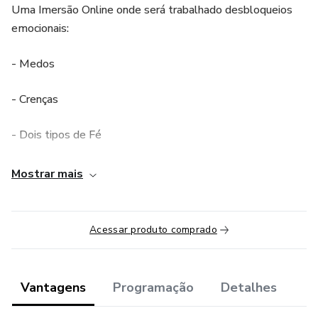
Uma Imersão Online onde será trabalhado desbloqueios
emocionais:
- Medos
- Crenças
- Dois tipos de Fé
- Ajuste Espírito/ Alma / Corpo
Mostrar mais
- Ajuste Ser / Ter / Fazer
Acessar produto comprado
- Sua verdadeira Identidade
- Amor ao próximo.
Vantagens
Programação
Detalhes