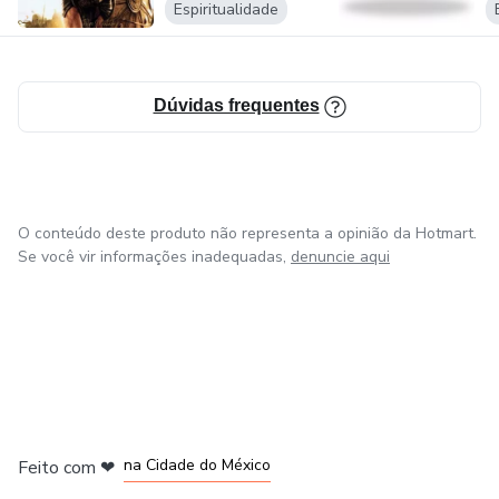
Espiritualidade
Dúvidas frequentes
O conteúdo deste produto não representa a opinião da Hotmart.
Se você vir informações inadequadas,
denuncie aqui
em Bogotá
em Amsterdam
em Madrid
na Cidade do México
Feito com
❤
em Belo Horizonte