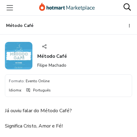
Ir
Ir
Ir
para
para
para
o
o
o
conteúdo
pagamento
rodapé
Método Café
principal
Método Café
Filipe Machado
Formato
:
Evento Online
Idioma
:
Português
Já ouviu falar do Método Café?
Significa Cristo, Amor e Fé!