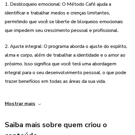
1. Desbloqueio emocional: O Método Café ajuda a
identificar e trabalhar medos e crenças limitantes,
permitindo que você se liberte de bloqueios emocionais
que impedem seu crescimento pessoal e profissional.
2. Ajuste integral: O programa aborda o ajuste do espírito,
alma e corpo, além de trabalhar a identidade e o amor ao
próximo. Isso significa que você terá uma abordagem
integral para o seu desenvolvimento pessoal, o que pode
trazer benefícios em todas as áreas da sua vida.
3. Imersão online: O Método Café é uma imersão online, o
Mostrar mais
que significa que você pode participar de qualquer lugar do
mundo, no seu próprio ritmo. Isso torna o programa
Saiba mais sobre quem criou o
acessível e conveniente para pessoas com agendas
ocupadas ou que moram longe de centros urbanos.