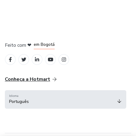
em Amsterdam
em Madrid
em Bogotá
Feito com
❤
em Belo Horizonte
na Cidade do México
Conheça a Hotmart
Idioma
Português