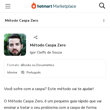
Ir
Ir
Ir
para
para
para
o
o
o
conteúdo
pagamento
rodapé
Método Caspa Zero
principal
Método Caspa Zero
Igor Cleffs de Souza
Formato
:
eBooks ou Documentos
Idioma
:
Português
Você sofre com a caspa? Este método vai te ajudar!
O Método Caspa Zero, é um pequeno guia rápido que vai
ensinar a tratar o seu problema com a caspa de forma