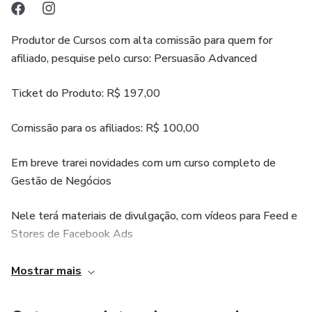
Produtor de Cursos com alta comissão para quem for
afiliado, pesquise pelo curso: Persuasão Advanced
Ticket do Produto: R$ 197,00
Comissão para os afiliados: R$ 100,00
Em breve trarei novidades com um curso completo de
Gestão de Negócios
Nele terá materiais de divulgação, com vídeos para Feed e
Stores de Facebook Ads
Pronto para você anunciar e com total ajuda minha de
Mostrar mais
suporte!