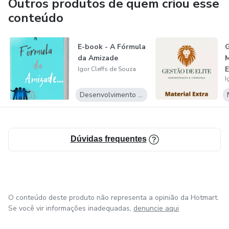
Outros produtos de quem criou esse
Ticket do Produto = R$ 397,00
conteúdo
Comissão para Afiliados de R$197,00 por venda
E-book - A Fórmula
G
Nicho específico será dado no material de divulgação
da Amizade
M
E
Igor Cleffs de Souza
I
S
Desenvolvimento Pessoal
Dúvidas frequentes
O conteúdo deste produto não representa a opinião da Hotmart.
Se você vir informações inadequadas,
denuncie aqui