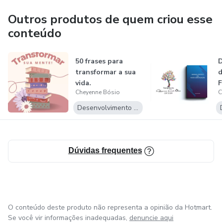
Autora do E-book: Manual de Auto Constelação Familiar;
Outros produtos de quem criou esse
Atendimento Online e Presencial.
conteúdo
50 frases para
D
transformar a sua
d
vida.
F
Cheyenne Bósio
C
Desenvolvimento Pessoal
Dúvidas frequentes
O conteúdo deste produto não representa a opinião da Hotmart.
Se você vir informações inadequadas,
denuncie aqui