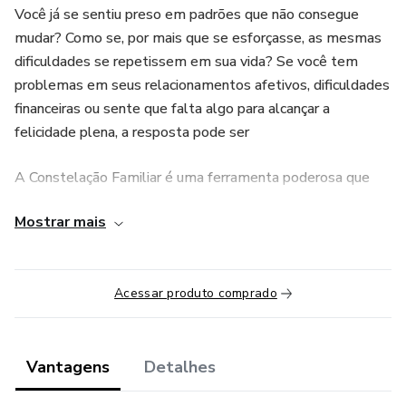
Você já se sentiu preso em padrões que não consegue
mudar? Como se, por mais que se esforçasse, as mesmas
dificuldades se repetissem em sua vida? Se você tem
problemas em seus relacionamentos afetivos, dificuldades
financeiras ou sente que falta algo para alcançar a
felicidade plena, a resposta pode ser
A Constelação Familiar é uma ferramenta poderosa que
pode transformar profundamente sua vida, permitindo que
Mostrar mais
você libere bloqueios emocionais, entenda dinâmicas
familiares ocultas e construa um caminho mais equilibrado.
Sua mudança COMEÇA AGORA.
Acessar produto comprado
Vantagens
Detalhes