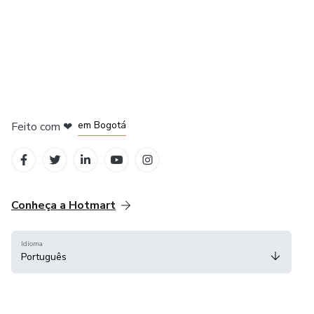
em Bogotá
Feito com
❤
em Belo Horizonte
na Cidade do México
em Amsterdam
em Madrid
Conheça a Hotmart
Idioma
Português