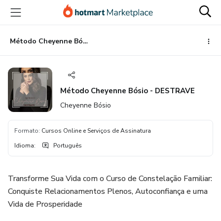
Ir
Ir
Ir
para
para
para
o
o
o
conteúdo
pagamento
rodapé
Método Cheyenne Bósio - DESTRAVE
principal
Método Cheyenne Bósio - DESTRAVE
Cheyenne Bósio
Formato
:
Cursos Online e Serviços de Assinatura
Idioma
:
Português
Transforme Sua Vida com o Curso de Constelação Familiar:
Conquiste Relacionamentos Plenos, Autoconfiança e uma
Vida de Prosperidade