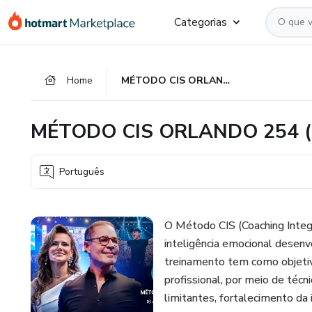
Ir
Ir
Ir
Categorias
para
para
para
o
o
o
conteúdo
pagamento
rodapé
Home
MÉTODO CIS ORLANDO 254 (Franquia Boston)
principal
MÉTODO CIS ORLANDO 254 (F
Português
O Método CIS (Coaching Integ
inteligência emocional desenvo
treinamento tem como objeti
profissional, por meio de técn
limitantes, fortalecimento da 