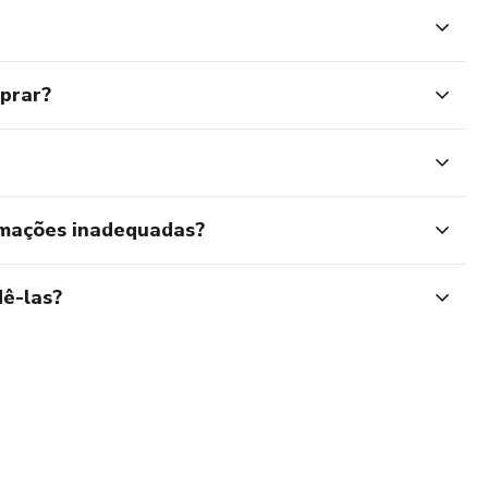
mprar?
rmações inadequadas?
ê-las?