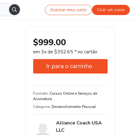
Acessar meu curso
Criar um curso
$999.00
em 3x de $352.65 * no cartão
Ir para o carrinho
Garantia de 7 dias
Formato
:
Cursos Online e Serviços de
Assinatura
Categoria
:
Desenvolvimento Pessoal
Alliance Coach USA
LLC