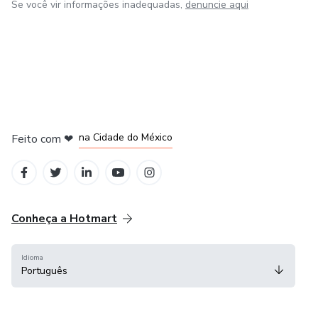
Se você vir informações inadequadas,
denuncie aqui
em Bogotá
em Amsterdam
em Madrid
na Cidade do México
Feito com
❤
em Belo Horizonte
Conheça a Hotmart
Idioma
Português