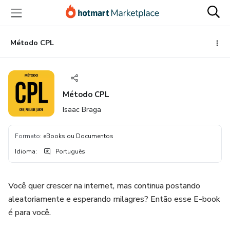
Ir
Ir
Ir
para
para
para
o
o
o
conteúdo
pagamento
rodapé
Método CPL
principal
Método CPL
Isaac Braga
Formato
:
eBooks ou Documentos
Idioma
:
Português
Você quer crescer na internet, mas continua postando
aleatoriamente e esperando milagres? Então esse E-book
é para você.