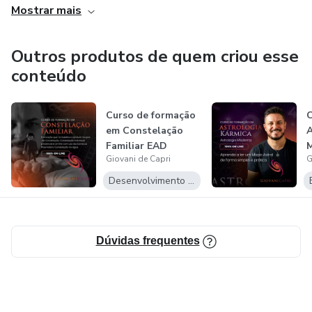
Mostrar mais
Outros produtos de quem criou esse
conteúdo
Curso de formação
C
em Constelação
A
Familiar EAD
Giovani de Capri
G
Desenvolvimento Pessoal
Dúvidas frequentes