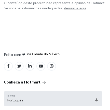
O conteúdo deste produto não representa a opinião da Hotmart.
Se você vir informações inadequadas,
denuncie aqui
em Bogotá
em Amsterdam
em Madrid
na Cidade do México
Feito com
❤
em Belo Horizonte
Conheça a Hotmart
Idioma
Português