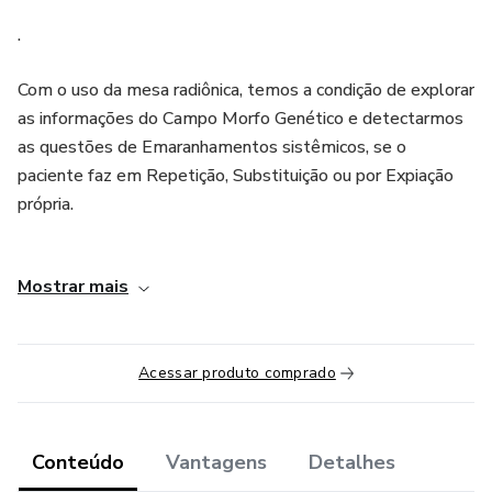
.
Com o uso da mesa radiônica, temos a condição de explorar
as informações do Campo Morfo Genético e detectarmos
as questões de Emaranhamentos sistêmicos, se o
paciente faz em Repetição, Substituição ou por Expiação
própria.
.
Mostrar mais
Além de vermos a temporalidade do ocorrido, qual das
Leis Sistêmicas foram infligidas, a quem pertence a
lealdade dentro do Sistema Familiar.
Acessar produto comprado
.
Conteúdo
Vantagens
Detalhes
Ferramenta fundamental para o M.A.S. a mesa é