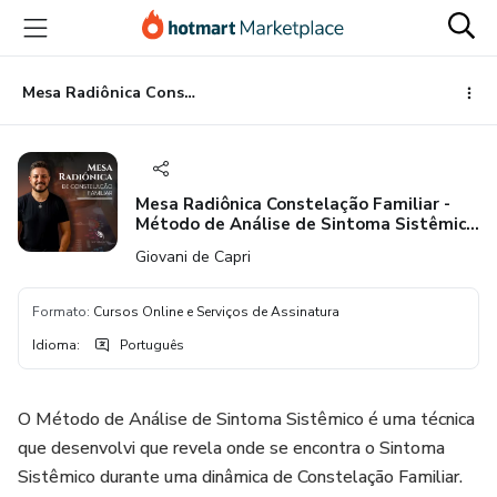
Ir
Ir
Ir
para
para
para
o
o
o
conteúdo
pagamento
rodapé
Mesa Radiônica Constelação Familiar - Método de Análise de Sintoma Sistêmico - M.A.S.
principal
Mesa Radiônica Constelação Familiar -
Método de Análise de Sintoma Sistêmico
- M.A.S.
Giovani de Capri
Formato
:
Cursos Online e Serviços de Assinatura
Idioma
:
Português
O Método de Análise de Sintoma Sistêmico é uma técnica
que desenvolvi que revela onde se encontra o Sintoma
Sistêmico durante uma dinâmica de Constelação Familiar.