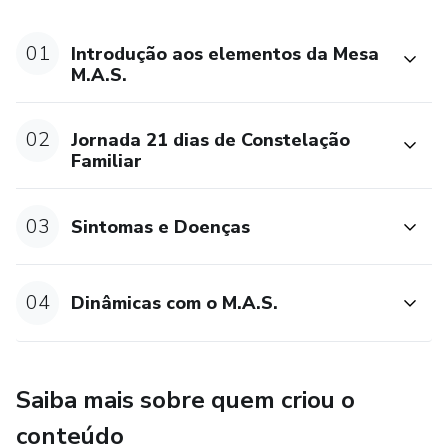
disponibilizada por arquivo em PDF dentro da plataforma
do Curso imediatamente após a sua compra.
01
Introdução aos elementos da Mesa
M.A.S.
.
02
Jornada 21 dias de Constelação
Faz parte do Conteúdo Programático uma série de vídeos
Familiar
explicando a origem sistêmica dos principais sintomas e
doenças tratados nas Constelações.
03
Sintomas e Doenças
.
Super Bônus: Aprenda a Técnica de Constelação na Água
04
Dinâmicas com o M.A.S.
dentro da Jornada de 21 dias de Constelação.
Saiba mais sobre quem criou o
conteúdo