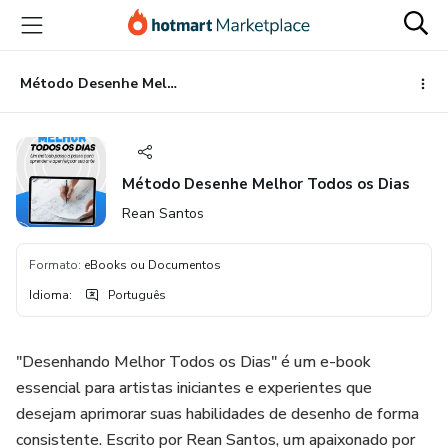
Ir
Ir
Ir
para
para
para
o
o
o
conteúdo
pagamento
rodapé
Método Desenhe Melhor Todos os Dias
principal
Método Desenhe Melhor Todos os Dias
Rean Santos
Formato
:
eBooks ou Documentos
Idioma
:
Português
"Desenhando Melhor Todos os Dias" é um e-book
essencial para artistas iniciantes e experientes que
desejam aprimorar suas habilidades de desenho de forma
consistente. Escrito por Rean Santos, um apaixonado por