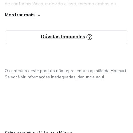
de contar histórias, e devido a isso, mesmo ambos pa...
Mostrar mais
Dúvidas frequentes
O conteúdo deste produto não representa a opinião da Hotmart.
Se você vir informações inadequadas,
denuncie aqui
em Bogotá
em Amsterdam
em Madrid
na Cidade do México