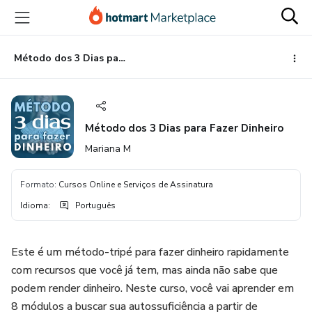
Ir
Ir
Ir
para
para
para
o
o
o
conteúdo
pagamento
rodapé
Método dos 3 Dias para Fazer Dinheiro
principal
Método dos 3 Dias para Fazer Dinheiro
Mariana M
Formato
:
Cursos Online e Serviços de Assinatura
Idioma
:
Português
Este é um método-tripé para fazer dinheiro rapidamente
com recursos que você já tem, mas ainda não sabe que
podem render dinheiro. Neste curso, você vai aprender em
8 módulos a buscar sua autossuficiência a partir de