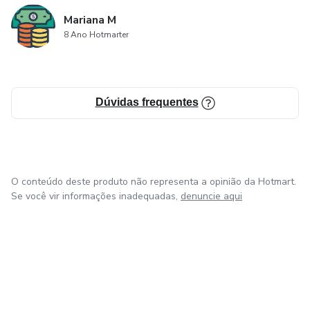
Mariana M
8 Ano Hotmarter
Dúvidas frequentes
O conteúdo deste produto não representa a opinião da Hotmart.
Se você vir informações inadequadas,
denuncie aqui
em Bogotá
em Amsterdam
em Madrid