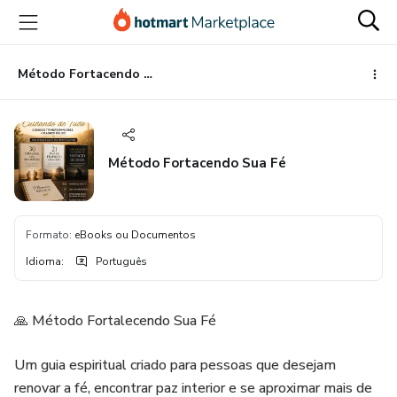
Ir
Ir
Ir
para
para
para
o
o
o
conteúdo
pagamento
rodapé
Método Fortacendo Sua Fé
principal
Método Fortacendo Sua Fé
Formato
:
eBooks ou Documentos
Idioma
:
Português
🙏 Método Fortalecendo Sua Fé
Um guia espiritual criado para pessoas que desejam
renovar a fé, encontrar paz interior e se aproximar mais de