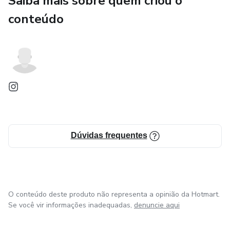
Saiba mais sobre quem criou o
conteúdo
✅ Acesso imediato
✅ 100% digital
✅ Leia no celular, tablet ou computador
✅ Conteúdo acolhedor e transformador
“Um dia por vez.
Dúvidas frequentes
Uma oração por vez.
Um propósito eterno com Deus.” 🙏
O conteúdo deste produto não representa a opinião da Hotmart.
Se você vir informações inadequadas,
denuncie aqui