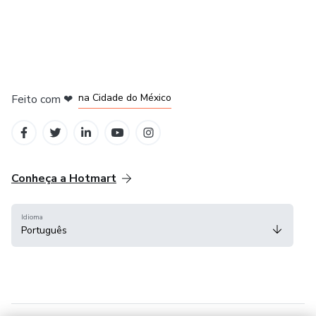
em Bogotá
em Amsterdam
em Madrid
na Cidade do México
Feito com
❤
em Belo Horizonte
Conheça a Hotmart
Idioma
Português