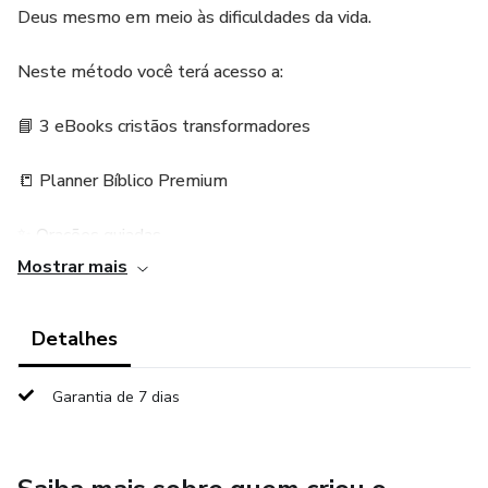
Deus mesmo em meio às dificuldades da vida.
Neste método você terá acesso a:
📘 3 eBooks cristãos transformadores
📒 Planner Bíblico Premium
✨ Orações guiadas
Mostrar mais
✨ Devocionais emocionais
Detalhes
✨ Reflexões profundas
✨ Exercícios espirituais
Garantia de 7 dias
Ideal para quem enfrenta ansiedade, desânimo, medo ou
deseja fortalecer sua caminhada com Deus diariamente.