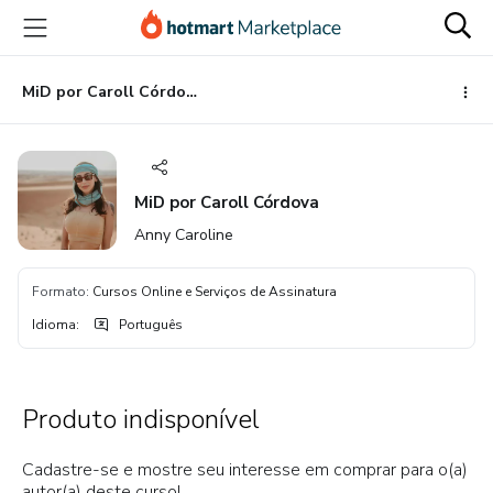
Ir
Ir
Ir
para
para
para
o
o
o
conteúdo
pagamento
rodapé
MiD por Caroll Córdova
principal
MiD por Caroll Córdova
Anny Caroline
Formato
:
Cursos Online e Serviços de Assinatura
Idioma
:
Português
Produto indisponível
Cadastre-se e mostre seu interesse em comprar para o(a)
autor(a) deste curso!