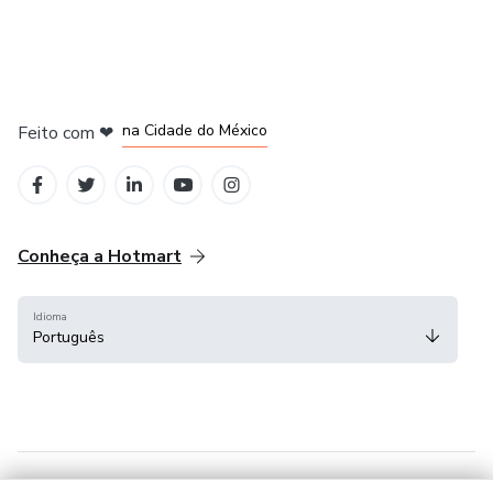
em Bogotá
em Amsterdam
em Madrid
na Cidade do México
Feito com
❤
em Belo Horizonte
Conheça a Hotmart
Idioma
Português