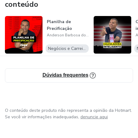
conteúdo
Serviço de Mentoria eu mesmo ajustarei a sua loja e
cuidarei dela por 30 dias ou até mesmo 60 dias. Após isso
Planilha de
C
é aberto a inscrição para o plano de Gestão Ifood . Confira!!!
Precificação
i
Anderson Barbosa dos Santos
Negócios e Carreira
Dúvidas frequentes
O conteúdo deste produto não representa a opinião da Hotmart.
Se você vir informações inadequadas,
denuncie aqui