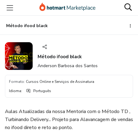
Ir
Ir
Ir
para
para
para
o
o
o
conteúdo
pagamento
rodapé
Método ifood black
principal
Método ifood black
Anderson Barbosa dos Santos
Formato
:
Cursos Online e Serviços de Assinatura
Idioma
:
Português
Aulas Atualizadas da nossa Mentoria com o Método TD ,
Turbinando Delivery... Projeto para Alavancagem de vendas
no ifood direto e reto ao ponto.