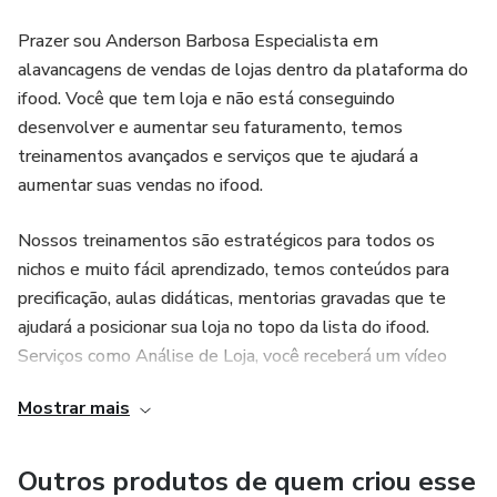
Prazer sou Anderson Barbosa Especialista em
alavancagens de vendas de lojas dentro da plataforma do
ifood. Você que tem loja e não está conseguindo
desenvolver e aumentar seu faturamento, temos
treinamentos avançados e serviços que te ajudará a
aumentar suas vendas no ifood.
Nossos treinamentos são estratégicos para todos os
nichos e muito fácil aprendizado, temos conteúdos para
precificação, aulas didáticas, mentorias gravadas que te
ajudará a posicionar sua loja no topo da lista do ifood.
Serviços como Análise de Loja, você receberá um vídeo
detalhado da sua loja e o que precisará ajustar e mudar a
Mostrar mais
vida do seu negócio. Consultoria de 3/4 horas diretamente
comigo essa vídeo chamada é gravada receberá o video
completo.
Outros produtos de quem criou esse