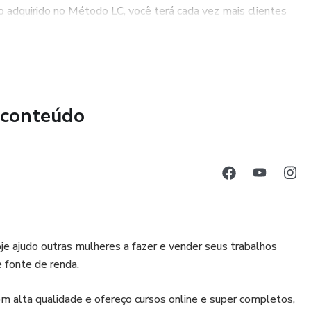
adquirido no Método LC, você terá cada vez mais clientes
as nas aulas ajudarão a atrair e fidelizar clientes,
a montar peças incríveis e atrair clientes, o Método LC
do zero. Você receberá orientações sobre questões como
 conteúdo
, para que você possa ter sucesso empreendendo nesse
e ajudo outras mulheres a fazer e vender seus trabalhos
 fonte de renda.
m alta qualidade e ofereço cursos online e super completos,