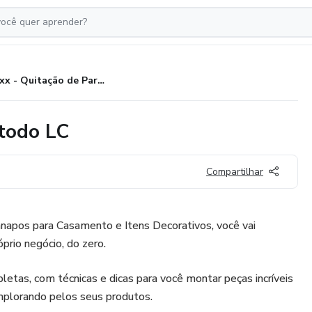
xxx - Quitação de Parcela - Método LC
étodo LC
Compartilhar
apos para Casamento e Itens Decorativos, você vai
óprio negócio, do zero.
letas, com técnicas e dicas para você montar peças incríveis
implorando pelos seus produtos.