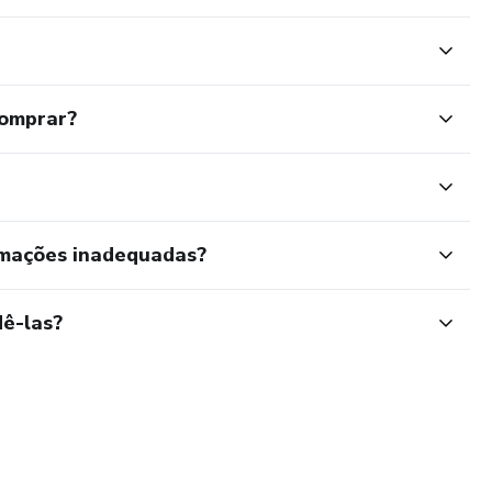
comprar?
rmações inadequadas?
ê-las?