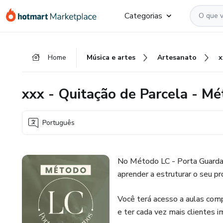
Ir
Ir
Ir
Categorias
para
para
para
o
o
o
conteúdo
pagamento
rodapé
Home
Música e artes
Artesanato
principal
xxx - Quitação de Parcela - M
Português
No Método LC - Porta Guardan
aprender a estruturar o seu pr
Você terá acesso a aulas comp
e ter cada vez mais clientes 