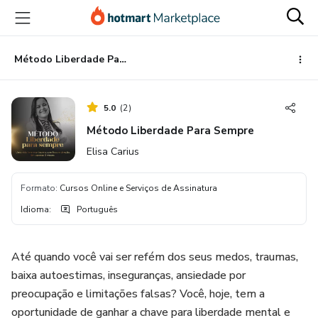
Ir
Ir
Ir
para
para
para
o
o
o
conteúdo
pagamento
rodapé
Método Liberdade Para Sempre
principal
5.0
(
2
)
Método Liberdade Para Sempre
Elisa Carius
Formato
:
Cursos Online e Serviços de Assinatura
Idioma
:
Português
Até quando você vai ser refém dos seus medos, traumas,
baixa autoestimas, inseguranças, ansiedade por
preocupação e limitações falsas? Você, hoje, tem a
oportunidade de ganhar a chave para liberdade mental e