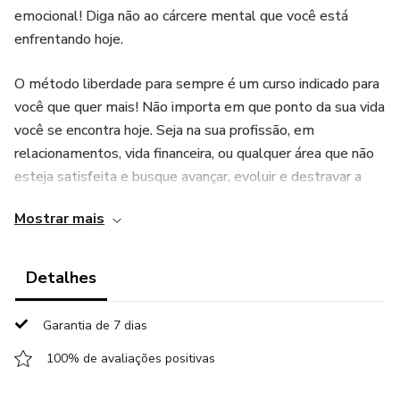
emocional! Diga não ao cárcere mental que você está
enfrentando hoje.
O método liberdade para sempre é um curso indicado para
você que quer mais! Não importa em que ponto da sua vida
você se encontra hoje. Seja na sua profissão, em
relacionamentos, vida financeira, ou qualquer área que não
esteja satisfeita e busque avançar, evoluir e destravar a
sua vida.
Mostrar mais
Focando no desenvolvimento pessoal, eu te ajudo a se
tornar uma pessoa livre. Livre para viver tudo aquilo que
Detalhes
você de fato merece e aprendendo a controlar sua mente
e vida emocional, física e financeira.
Garantia de 7 dias
O curso é um passo a passo, em que eu vou te ensinar a se
100% de avaliações positivas
estimar, se valorizar e se amar, sem depender das