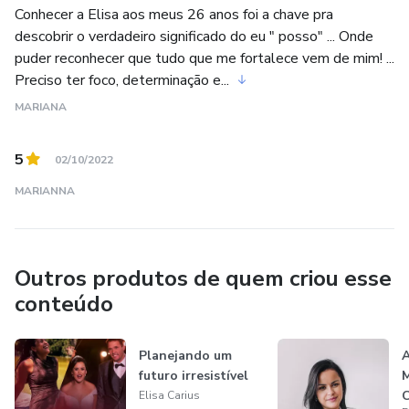
Conhecer a Elisa aos meus 26 anos foi a chave pra
descobrir o verdadeiro significado do eu " posso" ... Onde
puder reconhecer que tudo que me fortalece vem de mim! ...
Preciso ter foco, determinação e...
MARIANA
5
02/10/2022
MARIANNA
Outros produtos de quem criou esse
conteúdo
Planejando um
A
futuro irresistível
M
C
Elisa Carius