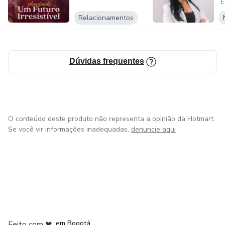
E
Relacionamentos
Dúvidas frequentes
O conteúdo deste produto não representa a opinião da Hotmart.
Se você vir informações inadequadas,
denuncie aqui
em Amsterdam
em Madrid
em Bogotá
Feito com
❤