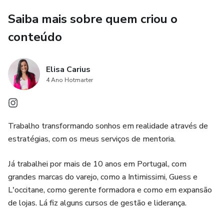
circunstâncias ou pessoas.
Saiba mais sobre quem criou o
No método, há diversas aulas, com materiais exclusivos,
conteúdo
divididas em 10 módulos, sendo eles:
Além disso, você ganha duas aulas bônus, feitas com
Elisa Carius
parceiras:
4 Ano Hotmarter
- Sua imagem pode ser sua amiga ou sua pior inimiga (com
a Estilo Bloom Consultoria de Imagem e Estilo)
Trabalho transformando sonhos em realidade através de
estratégias, com os meus serviços de mentoria.
- Como vencer o medo e ter uma vida extraordinária (com a
psicóloga e advogada Patrícia Pamphiro)
Já trabalhei por mais de 10 anos em Portugal, com
grandes marcas do varejo, como a Intimissimi, Guess e
Você vai parar de contaminar suas relações com seus
L'occitane, como gerente formadora e como em expansão
medos e inseguranças. Como?
de lojas. Lá fiz alguns cursos de gestão e liderança.
Se sentindo mais seguro no trabalho, mesmo quando as