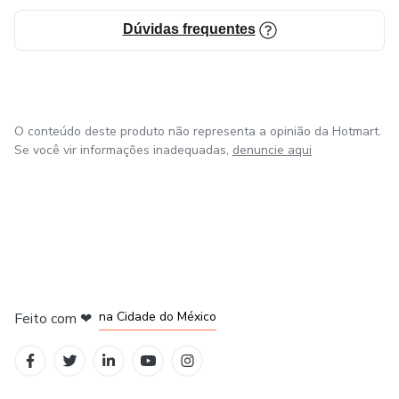
Dúvidas frequentes
O conteúdo deste produto não representa a opinião da Hotmart.
Se você vir informações inadequadas,
denuncie aqui
em Bogotá
em Amsterdam
em Madrid
na Cidade do México
Feito com
❤
em Belo Horizonte