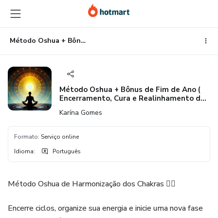
Ir
Ir
Ir
para
para
para
o
o
o
conteúdo
pagamento
rodapé
Método Oshua + Bônus de Fim de Ano ( Encerramento, Cura e Realinhamento de Ciclos )
principal
Método Oshua + Bônus de Fim de Ano (
Encerramento, Cura e Realinhamento de
Ciclos )
Karína Gomes
Formato
:
Serviço online
Idioma
:
Português
Método Oshua de Harmonização dos Chakras 👇🏻
Encerre ciclos, organize sua energia e inicie uma nova fase