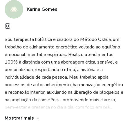
Karína Gomes
✔ Redução do cansaço energético
✔ Facilidade para encerrar ciclos
Sou terapeuta holística e criadora do Método Oshua, um
⚠️ Tratamento complementar, não substitui
trabalho de alinhamento energético voltado ao equilíbrio
acompanhamento médico ou terapêutico.
emocional, mental e espiritual. Realizo atendimentos
100% à distância com uma abordagem ética, sensível e
✨ Quando a energia se organiza, o novo encontra espaço.
personalizada, respeitando o ritmo, a história e a
individualidade de cada pessoa. Meu trabalho apoia
👉 Inicie uma nova fase com mais equilíbrio, clareza e
processos de autoconhecimento, harmonização energética
leveza.
e reconexão interior, auxiliando na liberação de bloqueios e
na ampliação da consciência, promovendo mais clareza,
bem-estar e presença no dia a dia, com foco em prá...
Mostrar mais