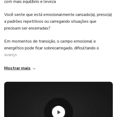
com mais equilíbrio e leveza
Você sente que está emocionalmente cansado(a), preso(a)
a padrões repetitivos ou carregando situações que
precisam ser encerradas?
Em momentos de transição, o campo emocional e
energético pode ficar sobrecarregado, dificultando o
avanço.
O Método Oshua de Harmonização dos Chakras é um
Mostrar mais
tratamento energético 100% à distância, criado para apoiar
o encerramento consciente de ciclos, promovendo
organização energética, equilíbrio emocional e clareza
interior — sempre respeitando o ritmo de cada pessoa.
🌀 Como funciona