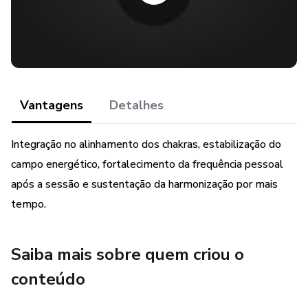
Por meio de gráficos radiestésicos específicos, o
tratamento atua de forma suave e progressiva, auxiliando
no alinhamento do campo energético e no retorno ao
centro.
✨ Tratamento energético personalizado
Vantagens
Detalhes
🌀 Gráfico do Labirinto – organização e direcionamento
Integração no alinhamento dos chakras, estabilização do
campo energético, fortalecimento da frequência pessoal
💗 Gráfico Yoshua (Bônus) – integração e ancoragem
após a sessão e sustentação da harmonização por mais
📆 Atuação energética por 21 dias
tempo.
🌟 Benefícios percebidos
Saiba mais sobre quem criou o
✔ Alívio e leveza emocional
conteúdo
✔ Mais clareza e centramento